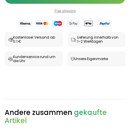
Free shipping
Kostenloser Versand ab
Lieferung innerhalb von
0.1 €
1–2 Werktagen
Kundenservice rund um
Unsere Eigenmarke
die Uhr
Categories
Andere zusammen
gekaufte
Testzentrum
Arzneimittel
Hygiene &
Baby &
Sanitätshaus
&
Haushalt
Familie
Artikel
Gesundheit