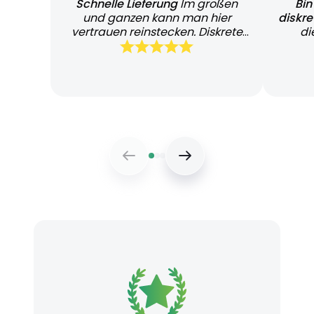
Schnelle Lieferung
Im großen
Bin
und ganzen kann man hier
diskr
vertrauen reinstecken. Diskrete
di
und schnelle Lieferung
Bearb