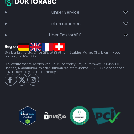
Unser Service
Informationen
Über DoktorABC
Region
Sky Marketing Ltd. Office 219, LABS Atrium Stables Market Chalk Farm Road
London, UK, NW1 8AH
Die Medikamente werden von Helix Pharmacy B.V, Sourethweg 7Z 6422 PC
Heerlen, Niederlande, mit der Handelsregisternummer 81205864 abgegeben.
E-Mail:
service@helix-pharmacy.de