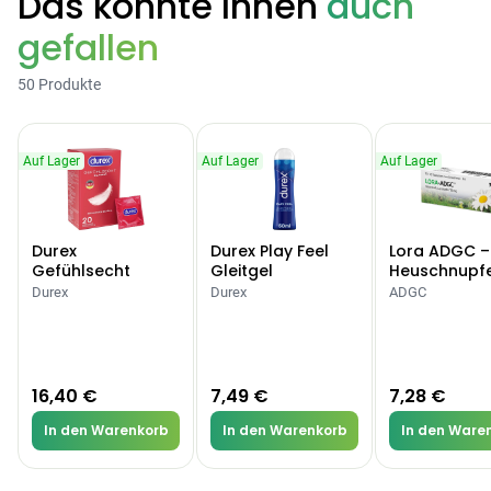
Das könnte Ihnen
auch
gefallen
50 Produkte
Auf Lager
Auf Lager
Auf Lager
Durex
Durex Play Feel
Lora ADGC –
Gefühlsecht
Gleitgel
Heuschnupf
Classic Kondome
Allergien
Durex
Durex
ADGC
16,40 €
7,49 €
7,28 €
In den Warenkorb
In den Warenkorb
In den Ware