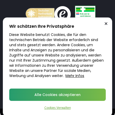
Wir schätzen Ihre Privatsphäre
Diese Website benutzt Cookies, die für den
Doktorabc.com ist eine Vermittlungsplattform. Doktorabc ist ausdrücklich
technischen Betrieb der Website erforderlich sind
keine Internetapotheke. Doktorabc bietet keine Medikamente oder
sonstige Produkte an oder liefert diese. Jegliche Informationen zu
und stets gesetzt werden. Andere Cookies, um
Produkten, Medikamenten und Preisen auf der Internetseite beinhalten
Inhalte und Anzeigen zu personalisieren und die
kein Angebot von Doktorabc an Sie. Für die Einhaltung der in Ihrem Land
geltenden Gesetze und sonstigen Rechtsvorschriften sind Sie als Nutzer
Zugriffe auf unsere Website zu analysieren, werden
selbst verantwortlich. Die Nutzung unseres Services auf Doktorabc durch
Sie erfolgt auf eigenes Risiko und in eigener Verantwortung. Sie erklären,
nur mit Ihrer Zustimmung gesetzt. Außerdem geben
diese Internetseite aus eigener Initiative zu besuchen und zu nutzen.
wir Informationen zu Ihrer Verwendung unserer
Website an unsere Partner für soziale Medien,
Werbung und Analysen weiter.
Mehr Infos
© 2026 DoktorABC.com
Alle Cookies akzeptieren
Cookies Verwalten
Diskrete, qualifizierte Behandlungen