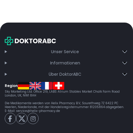
Unser Service
Informationen
Über DoktorABC
Region
Sky Marketing Ltd. Office 219, LABS Atrium Stables Market Chalk Farm Road
London, UK, NW1 8AH
Die Medikamente werden von Helix Pharmacy B.V, Sourethweg 7Z 6422 PC
Heerlen, Niederlande, mit der Handelsregisternummer 81205864 abgegeben.
E-Mail:
service@helix-pharmacy.de