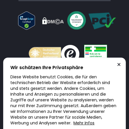
Wir schätzen Ihre Privatsphäre
Diese Website benutzt Cookies, die für den
Doktorabc.com ist eine Vermittlungsplattform. Doktorabc ist ausdrücklich
technischen Betrieb der Website erforderlich sind
keine Internetapotheke. Doktorabc bietet keine Medikamente oder
sonstige Produkte an oder liefert diese. Jegliche Informationen zu
und stets gesetzt werden. Andere Cookies, um
Produkten, Medikamenten und Preisen auf der Internetseite beinhalten
Inhalte und Anzeigen zu personalisieren und die
kein Angebot von Doktorabc an Sie. Für die Einhaltung der in Ihrem Land
geltenden Gesetze und sonstigen Rechtsvorschriften sind Sie als Nutzer
Zugriffe auf unsere Website zu analysieren, werden
selbst verantwortlich. Die Nutzung unseres Services auf Doktorabc durch
nur mit Ihrer Zustimmung gesetzt. Außerdem geben
Sie erfolgt auf eigenes Risiko und in eigener Verantwortung. Sie erklären,
diese Internetseite aus eigener Initiative zu besuchen und zu nutzen.
wir Informationen zu Ihrer Verwendung unserer
Website an unsere Partner für soziale Medien,
Werbung und Analysen weiter.
Mehr Infos