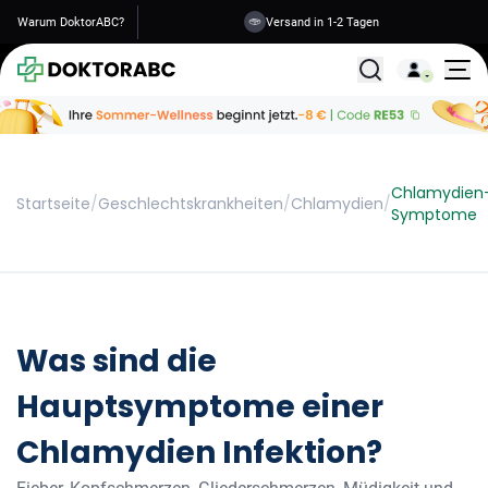
Warum DoktorABC?
Sichere Informationen
Versand in 1-2 Tagen
Alle Behandlunge
Chlamydien
Startseite
/
Geschlechtskrankheiten
/
Chlamydien
/
Symptome
Was sind die
Hauptsymptome einer
Chlamydien Infektion?