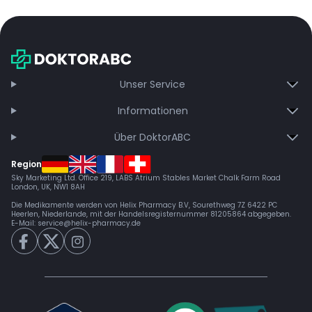
Unser Service
Informationen
Über DoktorABC
Region
Sky Marketing Ltd. Office 219, LABS Atrium Stables Market Chalk Farm Road
London, UK, NW1 8AH
Die Medikamente werden von Helix Pharmacy B.V, Sourethweg 7Z 6422 PC
Heerlen, Niederlande, mit der Handelsregisternummer 81205864 abgegeben.
E-Mail:
service@helix-pharmacy.de