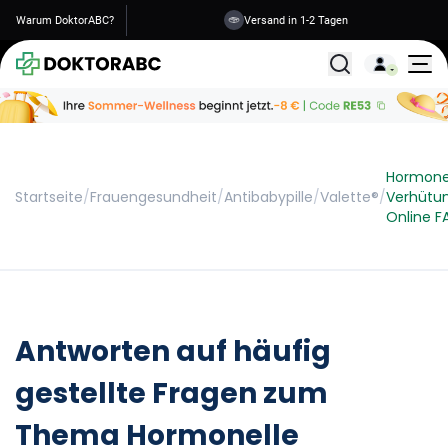
Warum DoktorABC?
Versand in 1-2 Tagen
Alle Behandlunge
Hormone
Startseite
/
Frauengesundheit
/
Antibabypille
/
Valette®
/
Verhütun
Online F
Antworten auf häufig
gestellte Fragen zum
Thema Hormonelle