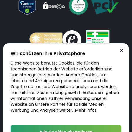
Wir schätzen Ihre Privatsphäre
Diese Website benutzt Cookies, die für den
Doktorabc.com ist eine Vermittlungsplattform. Doktorabc ist ausdrücklich
technischen Betrieb der Website erforderlich sind
keine Internetapotheke. Doktorabc bietet keine Medikamente oder
sonstige Produkte an oder liefert diese. Jegliche Informationen zu
und stets gesetzt werden. Andere Cookies, um
Produkten, Medikamenten und Preisen auf der Internetseite beinhalten
Inhalte und Anzeigen zu personalisieren und die
kein Angebot von Doktorabc an Sie. Für die Einhaltung der in Ihrem Land
geltenden Gesetze und sonstigen Rechtsvorschriften sind Sie als Nutzer
Zugriffe auf unsere Website zu analysieren, werden
selbst verantwortlich. Die Nutzung unseres Services auf Doktorabc durch
nur mit Ihrer Zustimmung gesetzt. Außerdem geben
Sie erfolgt auf eigenes Risiko und in eigener Verantwortung. Sie erklären,
diese Internetseite aus eigener Initiative zu besuchen und zu nutzen.
wir Informationen zu Ihrer Verwendung unserer
Website an unsere Partner für soziale Medien,
Werbung und Analysen weiter.
Mehr Infos
© 2026 DoktorABC.com