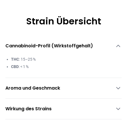
Strain Übersicht
Cannabinoid-Profil (Wirkstoffgehalt)
THC
: 15–25 %
CBD
: < 1 %
Aroma und Geschmack
Erdig
: Tiefe, holzige Basis mit natürlicher Note
Wirkung des Strains
Würzig
: Pfeffrige Nuancen mit angenehmer Schärfe
Zitrus
: Frischer Hauch von Zitrone im Abgang
Euphorisch
: Steigert das allgemeine Wohlbefinden und fördert