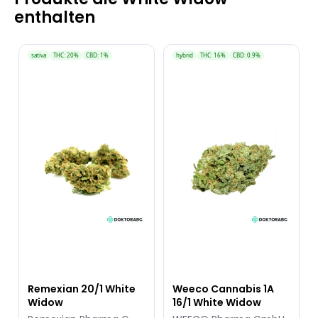
enthalten
sativa
THC: 20%
CBD: 1%
hybrid
THC: 16%
CBD: 0.9%
Remexian 20/1 White
Weeco Cannabis 1A
Widow
16/1 White Widow