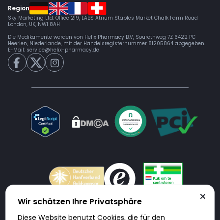
Region
Sky Marketing Ltd. Office 219, LABS Atrium Stables Market Chalk Farm Road
London, UK, NW1 8AH
Die Medikamente werden von Helix Pharmacy B.V, Sourethweg 7Z 6422 PC
Heerlen, Niederlande, mit der Handelsregisternummer 81205864 abgegeben.
E-Mail:
service@helix-pharmacy.de
Wir schätzen Ihre Privatsphäre
Diese Website benutzt Cookies, die für den