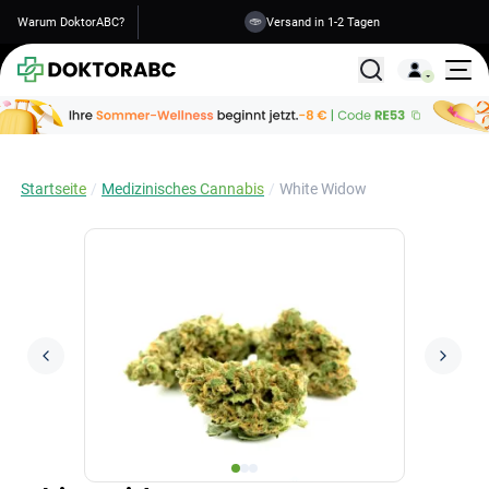
Warum DoktorABC?
Versand in 1-2 Tagen
Alle Behandlunge
Startseite
Medizinisches Cannabis
White Widow