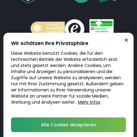
Wir schätzen Ihre Privatsphäre
Diese Website benutzt Cookies, die für den
Doktorabc.com ist eine Vermittlungsplattform. Doktorabc ist ausdrücklich
technischen Betrieb der Website erforderlich sind
keine Internetapotheke. Doktorabc bietet keine Medikamente oder
sonstige Produkte an oder liefert diese. Jegliche Informationen zu
und stets gesetzt werden. Andere Cookies, um
Produkten, Medikamenten und Preisen auf der Internetseite beinhalten
Inhalte und Anzeigen zu personalisieren und die
kein Angebot von Doktorabc an Sie. Für die Einhaltung der in Ihrem Land
geltenden Gesetze und sonstigen Rechtsvorschriften sind Sie als Nutzer
Zugriffe auf unsere Website zu analysieren, werden
selbst verantwortlich. Die Nutzung unseres Services auf Doktorabc durch
nur mit Ihrer Zustimmung gesetzt. Außerdem geben
Sie erfolgt auf eigenes Risiko und in eigener Verantwortung. Sie erklären,
diese Internetseite aus eigener Initiative zu besuchen und zu nutzen.
wir Informationen zu Ihrer Verwendung unserer
Website an unsere Partner für soziale Medien,
Werbung und Analysen weiter.
Mehr Infos
© 2026 DoktorABC.com
Alle Cookies akzeptieren