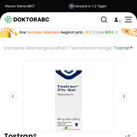
Warum DoktorABC?
Versand in 1-2 Tagen
Alle Behandlunge
Startseite
/
Männergesundheit
/
Testosteronmangel
/
Tostran®
Tostran®