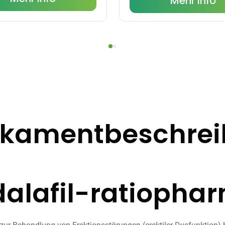
Mehr Info
kamentbeschre
dalafil-ratiopha