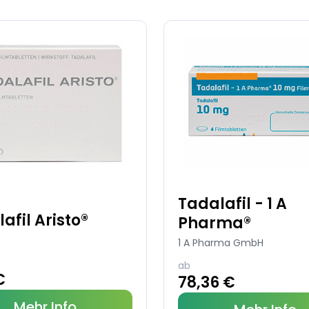
Tadalafil - 1 A
afil Aristo®
Pharma®
1 A Pharma GmbH
ab
€
78,36 €
Mehr Info