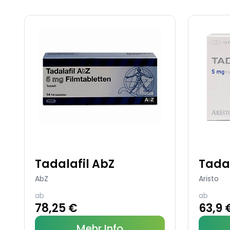
Tadalafil AbZ
Tadal
AbZ
Aristo
ab
ab
78,25 €
63,9 
Mehr Info