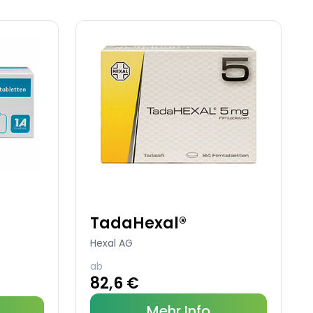
TadaHexal®
Hexal AG
ab
82,6 €
Mehr Info