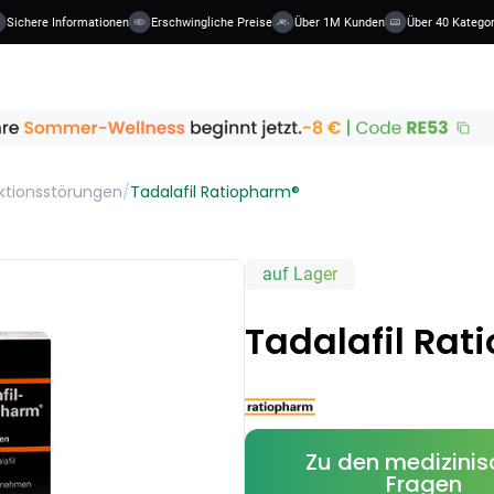
chere Informationen
Erschwingliche Preise
Über 1M Kunden
Über 40 Kategorien
ktionsstörungen
/
Tadalafil Ratiopharm®
auf Lager
Tadalafil Rat
Zu den medizini
Fragen