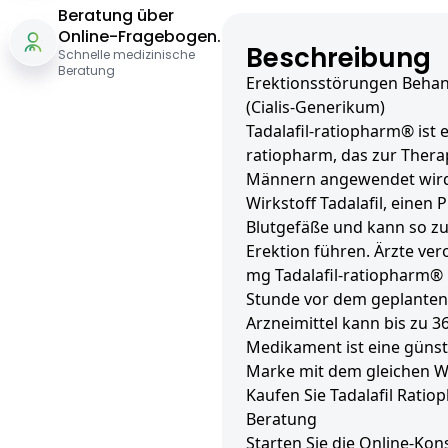
Beratung über
Online-Fragebogen.
Beschreibung
Schnelle medizinische
Beratung
Erektionsstörungen Behan
(Cialis-Generikum)
Tadalafil-ratiopharm® ist
ratiopharm, das zur Therap
Männern angewendet wird.
Wirkstoff Tadalafil, einen
Blutgefäße und kann so zu
Erektion führen. Ärzte ver
mg Tadalafil-ratiopharm® 
Stunde vor dem geplante
Arzneimittel kann bis zu 3
Medikament ist eine günst
Marke mit dem gleichen Wi
Kaufen Sie Tadalafil Rati
Beratung
Starten Sie die Online-Kons