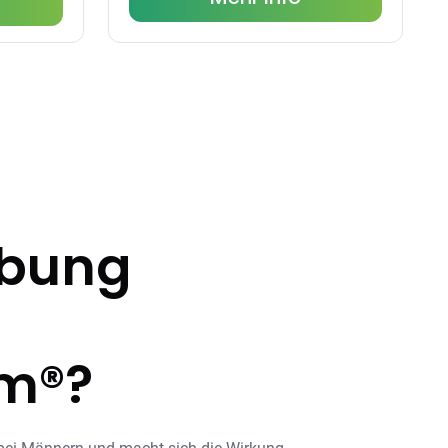
ibung
rm®?