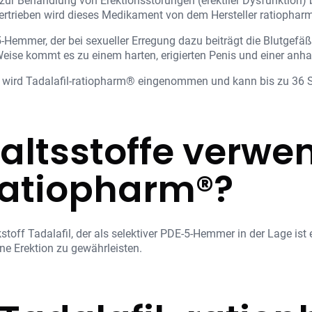
l zur Behandlung von Erektionsstörungen (erektiler Dysfunktion
rtrieben wird dieses Medikament von dem Hersteller ratiopharm
E-5-Hemmer, der bei sexueller Erregung dazu beiträgt die Blutgef
eise kommt es zu einem harten, erigierten Penis und einer anha
x wird Tadalafil-ratiopharm® eingenommen und kann bis zu 36 
altsstoffe verwe
ratiopharm®?
toff Tadalafil, der als selektiver PDE-5-Hemmer in der Lage is
ne Erektion zu gewährleisten.