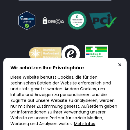
Wir schätzen Ihre Privatsphäre
Diese Website benutzt Cookies, die für den
Doktorabc.com ist eine Vermittlungsplattform. Doktorabc ist ausdrücklich
technischen Betrieb der Website erforderlich sind
keine Internetapotheke. Doktorabc bietet keine Medikamente oder
sonstige Produkte an oder liefert diese. Jegliche Informationen zu
und stets gesetzt werden. Andere Cookies, um
Produkten, Medikamenten und Preisen auf der Internetseite beinhalten
Inhalte und Anzeigen zu personalisieren und die
kein Angebot von Doktorabc an Sie. Für die Einhaltung der in Ihrem Land
geltenden Gesetze und sonstigen Rechtsvorschriften sind Sie als Nutzer
Zugriffe auf unsere Website zu analysieren, werden
selbst verantwortlich. Die Nutzung unseres Services auf Doktorabc durch
nur mit Ihrer Zustimmung gesetzt. Außerdem geben
Sie erfolgt auf eigenes Risiko und in eigener Verantwortung. Sie erklären,
diese Internetseite aus eigener Initiative zu besuchen und zu nutzen.
wir Informationen zu Ihrer Verwendung unserer
Website an unsere Partner für soziale Medien,
Werbung und Analysen weiter.
Mehr Infos