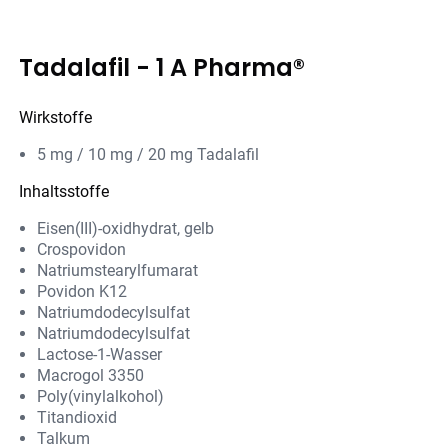
Tadalafil - 1 A Pharma®
Wirkstoffe
5 mg / 10 mg / 20 mg Tadalafil
Inhaltsstoffe
Eisen(III)-oxidhydrat, gelb
Crospovidon
Natriumstearylfumarat
Povidon K12
Natriumdodecylsulfat
Natriumdodecylsulfat
Lactose-1-Wasser
Macrogol 3350
Poly(vinylalkohol)
Titandioxid
Talkum