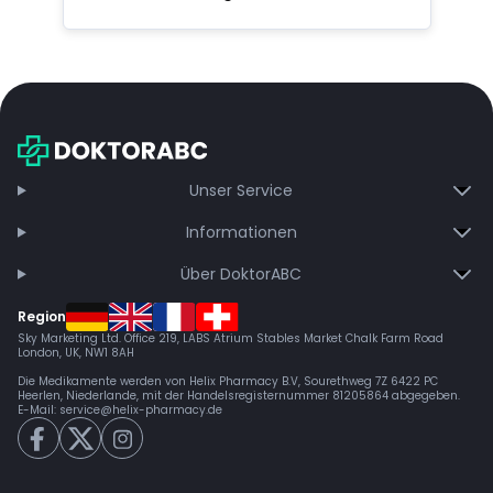
Unser Service
Informationen
Über DoktorABC
Region
Sky Marketing Ltd. Office 219, LABS Atrium Stables Market Chalk Farm Road
London, UK, NW1 8AH
Die Medikamente werden von Helix Pharmacy B.V, Sourethweg 7Z 6422 PC
Heerlen, Niederlande, mit der Handelsregisternummer 81205864 abgegeben.
E-Mail:
service@helix-pharmacy.de