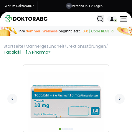
Warum DoktorABC?
Versand in 1-2 Tagen
Alle Behandlunge
Startseite
/
Männergesundheit
/
Erektionsstörungen
/
Tadalafil - 1 A Pharma®