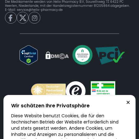
Die Medikamente werden von Helix Pharmacy B.V, Sourethweg 7Z 6422 PC
Heerlen, Niederlande, mit der Handelsregisternummer 81205864 abgegeben.
E-Mail:
service@helix-pharmacy.de
Wir schätzen Ihre Privatsphäre
Diese Website benutzt Cookies, die für den
Doktorabc.com ist eine Vermittlungsplattform. Doktorabc ist ausdrücklich
technischen Betrieb der Website erforderlich sind
keine Internetapotheke. Doktorabc bietet keine Medikamente oder
sonstige Produkte an oder liefert diese. Jegliche Informationen zu
und stets gesetzt werden. Andere Cookies, um
Produkten, Medikamenten und Preisen auf der Internetseite beinhalten
Inhalte und Anzeigen zu personalisieren und die
kein Angebot von Doktorabc an Sie. Für die Einhaltung der in Ihrem Land
geltenden Gesetze und sonstigen Rechtsvorschriften sind Sie als Nutzer