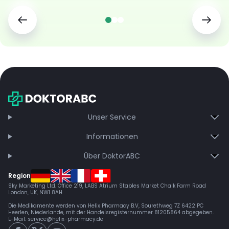
Unser Service
Informationen
Über DoktorABC
Region
Sky Marketing Ltd. Office 219, LABS Atrium Stables Market Chalk Farm Road
London, UK, NW1 8AH
Die Medikamente werden von Helix Pharmacy B.V, Sourethweg 7Z 6422 PC
Heerlen, Niederlande, mit der Handelsregisternummer 81205864 abgegeben.
E-Mail:
service@helix-pharmacy.de