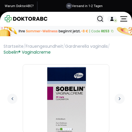
Warum DoktorABC?
Versand in 1-2 Tagen
Alle Behandlunge
Startseite
/
Frauengesundheit
/
Gardnerella vaginalis
/
Sobelin® Vaginalcreme