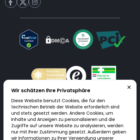
Wir schätzen Ihre Privatsphäre
Diese Website benutzt Cookies, die für den
Doktorabc.com ist eine Vermittlungsplattform. Doktorabc ist ausdrücklich
technischen Betrieb der Website erforderlich sind
keine Internetapotheke. Doktorabc bietet keine Medikamente oder
sonstige Produkte an oder liefert diese. Jegliche Informationen zu
und stets gesetzt werden. Andere Cookies, um
Produkten, Medikamenten und Preisen auf der Internetseite beinhalten
Inhalte und Anzeigen zu personalisieren und die
kein Angebot von Doktorabc an Sie. Für die Einhaltung der in Ihrem Land
geltenden Gesetze und sonstigen Rechtsvorschriften sind Sie als Nutzer
Zugriffe auf unsere Website zu analysieren, werden
selbst verantwortlich. Die Nutzung unseres Services auf Doktorabc durch
nur mit Ihrer Zustimmung gesetzt. Außerdem geben
Sie erfolgt auf eigenes Risiko und in eigener Verantwortung. Sie erklären,
diese Internetseite aus eigener Initiative zu besuchen und zu nutzen.
wir Informationen zu Ihrer Verwendung unserer