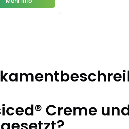
Mehr Info
kamentbeschre
siced® Creme und
ngesetzt?