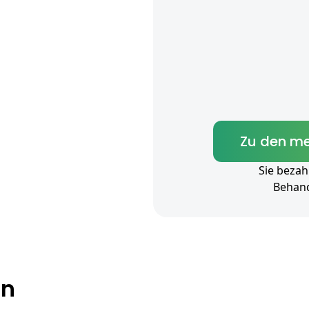
Zu den me
Sie bezah
Behan
en