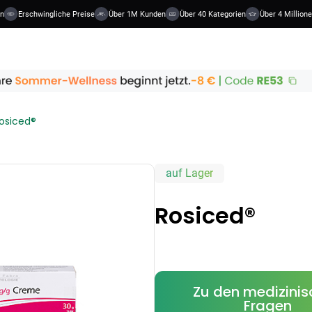
Erschwingliche Preise
Über 1M Kunden
Über 40 Kategorien
Über 4 Millionen B
osiced®
auf Lager
Rosiced®
Zu den medizini
Fragen