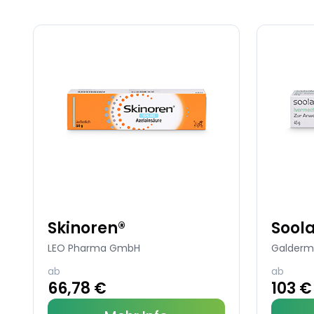
Skinoren®
Sool
LEO Pharma GmbH
Galderm
ab
ab
66,78 €
103 €