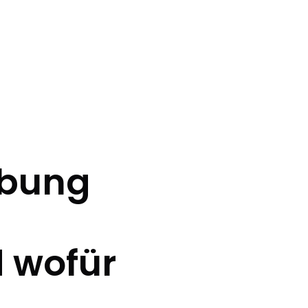
ibung
 wofür