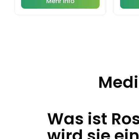
Mehr Info
Medi
Was ist Ro
wird sie ei