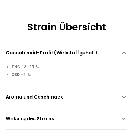
Strain Übersicht
Cannabinoid-Profil (Wirkstoffgehalt)
THC
: 18–25 %
CBD
: <1 %
Aroma und Geschmack
Süß
Wirkung des Strains
Fruchtig
Beeren
Entspannend