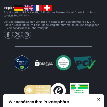
Region
Sky Marketing Ltd. Office 219, LABS Atrium Stables Market Chalk Farm Road
London, UK, NW1 8AH
Die Medikamente werden von Helix Pharmacy B.V, Sourethweg 7Z 6422 PC
Heerlen, Niederlande, mit der Handelsregisternummer 81205864 abgegeben.
E-Mail:
service@helix-pharmacy.de
Wir schätzen Ihre Privatsphäre