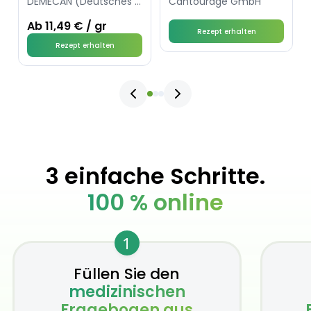
DEMECAN (Deutsches Medizinal-Cannabis)
Cantourage GmbH
Ab 11,49 € / gr
Rezept erhalten
Rezept erhalten
3 einfache Schritte.
100 % online
1
Füllen Sie den
medizinischen
Fragebogen aus