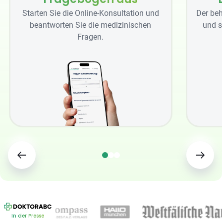
Starten Sie die Online-Konsultation und
Der beh
beantworten Sie die medizinischen
und s
Fragen.
In der Presse