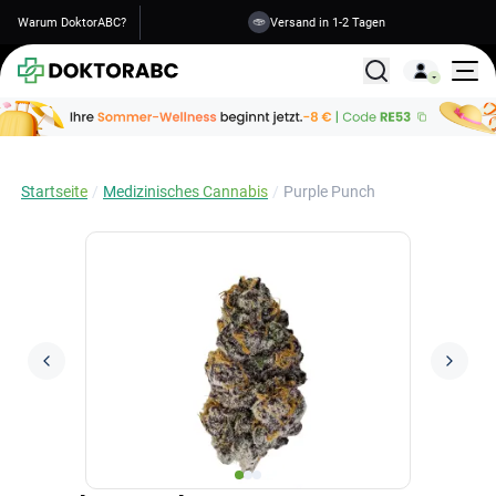
Warum DoktorABC?
Versand in 1-2 Tagen
Alle Behandlunge
Startseite
Medizinisches Cannabis
Purple Punch