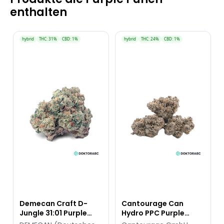
enthalten
hybrid
THC: 31%
CBD: 1%
hybrid
THC: 24%
CBD: 1%
Demecan Craft D-
Cantourage Can
Jungle 31:01 Purple
Hydro PPC Purple
Punch X Jungle Cake
Punch Cookies