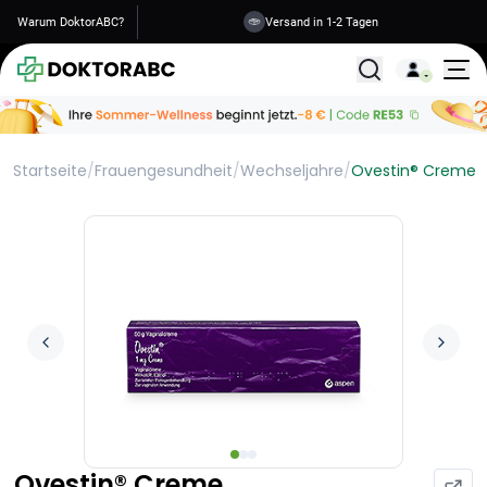
Warum DoktorABC?
Versand in 1-2 Tagen
Alle Behandlunge
Startseite
/
Frauengesundheit
/
Wechseljahre
/
Ovestin® Creme
Ovestin® Creme