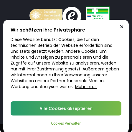
Wir schätzen Ihre Privatsphäre
Diese Website benutzt Cookies, die für den
Doktorabc.com ist eine Vermittlungsplattform. Doktorabc ist ausdrücklich
technischen Betrieb der Website erforderlich sind
keine Internetapotheke. Doktorabc bietet keine Medikamente oder
sonstige Produkte an oder liefert diese. Jegliche Informationen zu
und stets gesetzt werden. Andere Cookies, um
Produkten, Medikamenten und Preisen auf der Internetseite beinhalten
Inhalte und Anzeigen zu personalisieren und die
kein Angebot von Doktorabc an Sie. Für die Einhaltung der in Ihrem Land
geltenden Gesetze und sonstigen Rechtsvorschriften sind Sie als Nutzer
Zugriffe auf unsere Website zu analysieren, werden
selbst verantwortlich. Die Nutzung unseres Services auf Doktorabc durch
nur mit Ihrer Zustimmung gesetzt. Außerdem geben
Sie erfolgt auf eigenes Risiko und in eigener Verantwortung. Sie erklären,
diese Internetseite aus eigener Initiative zu besuchen und zu nutzen.
wir Informationen zu Ihrer Verwendung unserer
Website an unsere Partner für soziale Medien,
Werbung und Analysen weiter.
Mehr Infos
© 2026 DoktorABC.com
Alle Cookies akzeptieren
Cookies Verwalten
Diskrete, qualifizierte Behandlungen