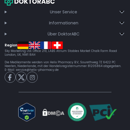
Unser Service
Informationen
Über DoktorABC
Region
Sky Marketing Ltd. Office 219, LABS Atrium Stables Market Chalk Farm Road
London, UK, NW1 8AH
Die Medikamente werden von Helix Pharmacy B.V, Sourethweg 7Z 6422 PC
Heerlen, Niederlande, mit der Handelsregisternummer 81205864 abgegeben.
E-Mail:
service@helix-pharmacy.de