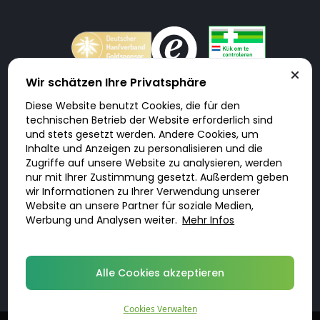
Wir schätzen Ihre Privatsphäre
Diese Website benutzt Cookies, die für den
Doktorabc.com ist eine Vermittlungsplattform. Doktorabc ist ausdrücklich
technischen Betrieb der Website erforderlich sind
keine Internetapotheke. Doktorabc bietet keine Medikamente oder
sonstige Produkte an oder liefert diese. Jegliche Informationen zu
und stets gesetzt werden. Andere Cookies, um
Produkten, Medikamenten und Preisen auf der Internetseite beinhalten
Inhalte und Anzeigen zu personalisieren und die
kein Angebot von Doktorabc an Sie. Für die Einhaltung der in Ihrem Land
geltenden Gesetze und sonstigen Rechtsvorschriften sind Sie als Nutzer
Zugriffe auf unsere Website zu analysieren, werden
selbst verantwortlich. Die Nutzung unseres Services auf Doktorabc durch
nur mit Ihrer Zustimmung gesetzt. Außerdem geben
Sie erfolgt auf eigenes Risiko und in eigener Verantwortung. Sie erklären,
diese Internetseite aus eigener Initiative zu besuchen und zu nutzen.
wir Informationen zu Ihrer Verwendung unserer
Website an unsere Partner für soziale Medien,
Werbung und Analysen weiter.
Mehr Infos
© 2026 DoktorABC.com
Alle Cookies akzeptieren
Cookies Verwalten