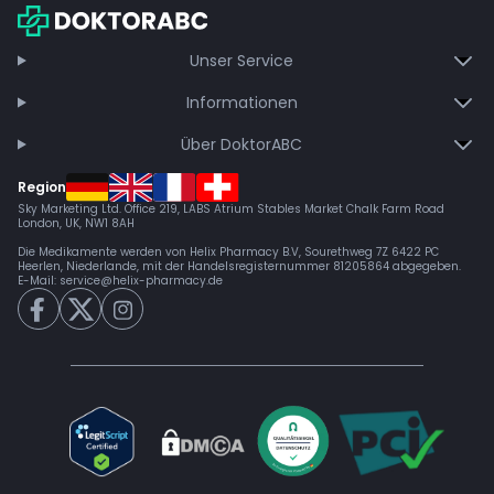
Bei Nebenwirkungen sofort ärztlichen Rat einholen.
Kann Mundtrockenheit und trockene Augen verursachen; bei
Begleitend wird dieser Strain eingesetzt bei:
höherer Dosierung sind Müdigkeit oder Benommenheit
Unser Service
möglich.
Stress
Informationen
Schlafstörungen
Über DoktorABC
Migräne
Region
Sky Marketing Ltd. Office 219, LABS Atrium Stables Market Chalk Farm Road
London, UK, NW1 8AH
Die Medikamente werden von Helix Pharmacy B.V, Sourethweg 7Z 6422 PC
Heerlen, Niederlande, mit der Handelsregisternummer 81205864 abgegeben.
E-Mail:
service@helix-pharmacy.de