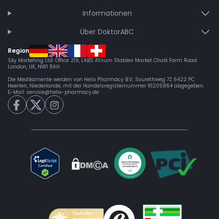
Informationen
Über DoktorABC
Region
Sky Marketing Ltd. Office 219, LABS Atrium Stables Market Chalk Farm Road
London, UK, NW1 8AH
Die Medikamente werden von Helix Pharmacy B.V, Sourethweg 7Z 6422 PC
Heerlen, Niederlande, mit der Handelsregisternummer 81205864 abgegeben.
E-Mail:
service@helix-pharmacy.de