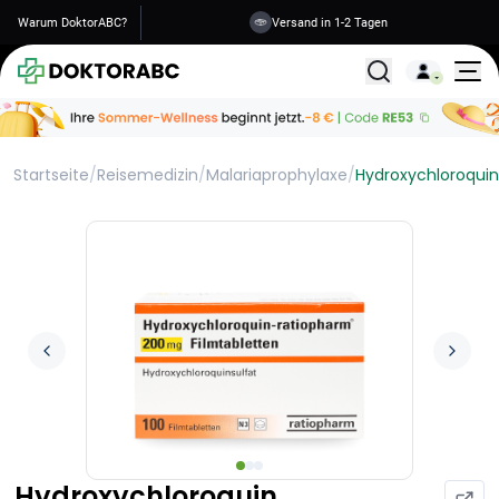
Warum DoktorABC?
Versand in 1-2 Tagen
Alle Behandlunge
Startseite
/
Reisemedizin
/
Malariaprophylaxe
/
Hydroxychloroquin
Hydroxychloroquin