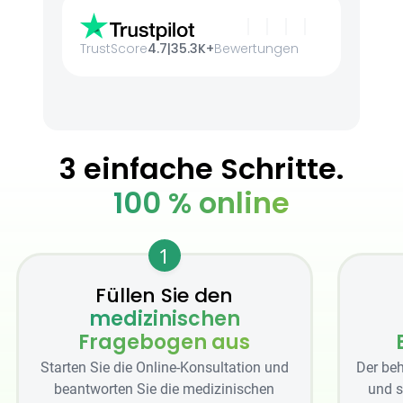
TrustScore
4.7
|
35.3K+
Bewertungen
3 einfache Schritte.
100 % online
1
Füllen Sie den
medizinischen
Fragebogen aus
Starten Sie die Online-Konsultation und
Der beh
beantworten Sie die medizinischen
und s