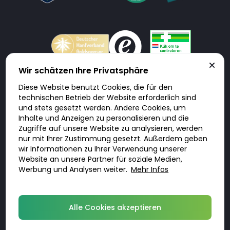
Wir schätzen Ihre Privatsphäre
Diese Website benutzt Cookies, die für den
Doktorabc.com ist eine Vermittlungsplattform. Doktorabc ist ausdrücklich
technischen Betrieb der Website erforderlich sind
keine Internetapotheke. Doktorabc bietet keine Medikamente oder
sonstige Produkte an oder liefert diese. Jegliche Informationen zu
und stets gesetzt werden. Andere Cookies, um
Produkten, Medikamenten und Preisen auf der Internetseite beinhalten
Inhalte und Anzeigen zu personalisieren und die
kein Angebot von Doktorabc an Sie. Für die Einhaltung der in Ihrem Land
geltenden Gesetze und sonstigen Rechtsvorschriften sind Sie als Nutzer
Zugriffe auf unsere Website zu analysieren, werden
selbst verantwortlich. Die Nutzung unseres Services auf Doktorabc durch
nur mit Ihrer Zustimmung gesetzt. Außerdem geben
Sie erfolgt auf eigenes Risiko und in eigener Verantwortung. Sie erklären,
diese Internetseite aus eigener Initiative zu besuchen und zu nutzen.
wir Informationen zu Ihrer Verwendung unserer
Website an unsere Partner für soziale Medien,
Werbung und Analysen weiter.
Mehr Infos
© 2026 DoktorABC.com
Alle Cookies akzeptieren