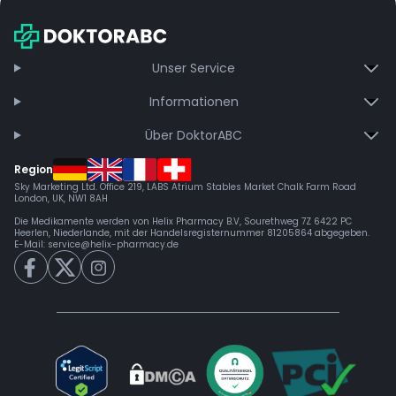
werden:
Es wird empfohlen, mit einer niedrigen Dosis zu beginnen, um
die persönliche Verträglichkeit zu testen
Stressabbau
: Unterstützt die mentale Entspannung und kann
Unser Service
Spannungen lösen
Angstreduktion
: Kann helfen, Angstgefühle zu mindern
Informationen
Stimmungsaufhellung
: Fördert positive Emotionen und kann
depressive Symptome lindern
Über DoktorABC
Region
Sky Marketing Ltd. Office 219, LABS Atrium Stables Market Chalk Farm Road
London, UK, NW1 8AH
Die Medikamente werden von Helix Pharmacy B.V, Sourethweg 7Z 6422 PC
Heerlen, Niederlande, mit der Handelsregisternummer 81205864 abgegeben.
E-Mail:
service@helix-pharmacy.de