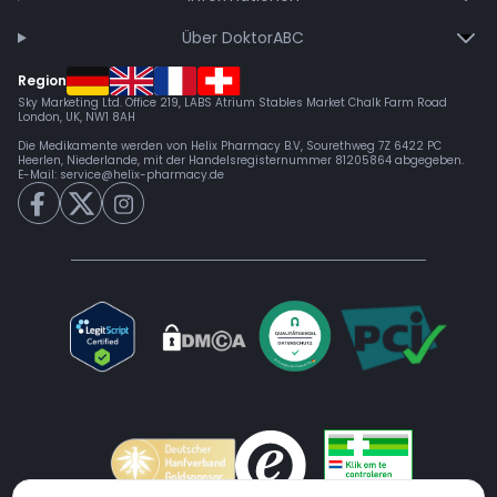
Über DoktorABC
Region
Sky Marketing Ltd. Office 219, LABS Atrium Stables Market Chalk Farm Road
London, UK, NW1 8AH
Die Medikamente werden von Helix Pharmacy B.V, Sourethweg 7Z 6422 PC
Heerlen, Niederlande, mit der Handelsregisternummer 81205864 abgegeben.
E-Mail:
service@helix-pharmacy.de