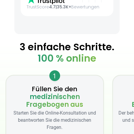
TrustScore
4.7
|
35.3K+
Bewertungen
3 einfache Schritte.
100 % online
1
Füllen Sie den
medizinischen
Fragebogen aus
Starten Sie die Online-Konsultation und
Der beh
beantworten Sie die medizinischen
und s
Fragen.