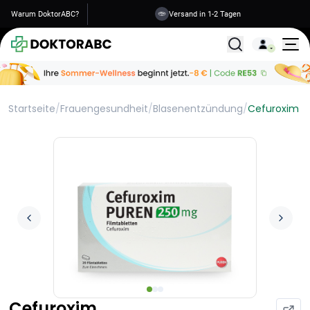
Warum DoktorABC?
Versand in 1-2 Tagen
Alle Behandlunge
Startseite
/
Frauengesundheit
/
Blasenentzündung
/
Cefuroxim
Cefuroxim