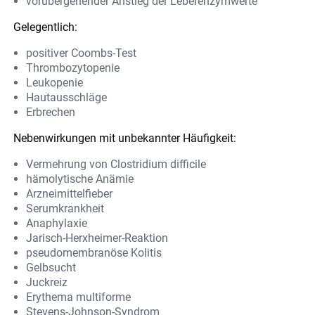
vorübergehender Anstieg der Leberenzymwerte
Gelegentlich:
positiver Coombs-Test
Thrombozytopenie
Leukopenie
Hautausschläge
Erbrechen
Nebenwirkungen mit unbekannter Häufigkeit:
Vermehrung von Clostridium difficile
hämolytische Anämie
Arzneimittelfieber
Serumkrankheit
Anaphylaxie
Jarisch-Herxheimer-Reaktion
pseudomembranöse Kolitis
Gelbsucht
Juckreiz
Erythema multiforme
Stevens-Johnson-Syndrom