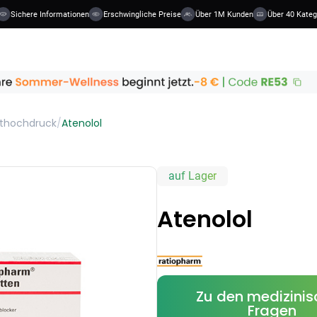
ichere Informationen
Erschwingliche Preise
Über 1M Kunden
Über 40 Kategorie
uthochdruck
/
Atenolol
auf Lager
Atenolol
Zu den medizini
Fragen