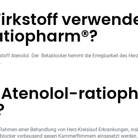
rkstoff verwend
atiopharm®?
toff Atenolol. Der Betablocker hemmt die Erregbarkeit des Her
.
 Atenolol-ratiop
?
 Rahmen einer Behandlung von Herz-Kreislauf-Erkrankungen, in
etablocker vorbeugend gegen Kammerflimmern eingesetzt werden.