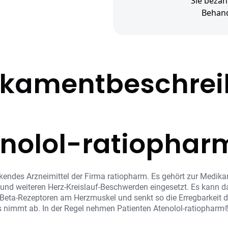
Sie bezah
Behan
kamentbeschre
enolol-ratiophar
kendes Arzneimittel der Firma ratiopharm. Es gehört zur Medika
und weiteren Herz-Kreislauf-Beschwerden eingesetzt. Es kann da
t Beta-Rezeptoren am Herzmuskel und senkt so die Erregbarkeit de
nimmt ab. In der Regel nehmen Patienten Atenolol-ratiopharm® f