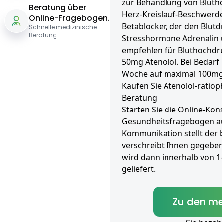
zur Behandlung von Bluth
Beratung über
Herz-Kreislauf-Beschwerden
Online-Fragebogen.
Betablocker, der den Blutd
Schnelle medizinische
Beratung
Stresshormone Adrenalin 
empfehlen für Bluthochdru
50mg Atenolol. Bei Bedarf
Woche auf maximal 100mg 
Kaufen Sie Atenolol-ratio
Beratung
Starten Sie die Online-Kons
Gesundheitsfragebogen aus
Kommunikation stellt der
verschreibt Ihnen gegeben
wird dann innerhalb von 
geliefert.
Zu den me