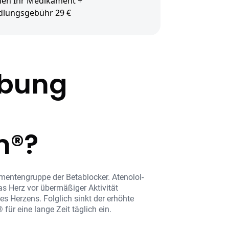
len Ihr Medikament +
dlungsgebühr 29 €
ibung
m®?
mentengruppe der Betablocker. Atenolol-
s Herz vor übermäßiger Aktivität
s Herzens. Folglich sinkt der erhöhte
ür eine lange Zeit täglich ein.