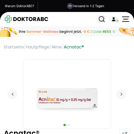
Warum DoktorABC?
Versand in 1-2 Tagen
Alle Behandlunge
Startseite
/
Hautpflege
/
Akne
/
Acnatac®
Acnatac®