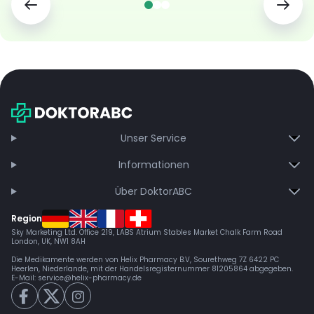
Unser Service
Informationen
Über DoktorABC
Region
Sky Marketing Ltd. Office 219, LABS Atrium Stables Market Chalk Farm Road
London, UK, NW1 8AH
Die Medikamente werden von Helix Pharmacy B.V, Sourethweg 7Z 6422 PC
Heerlen, Niederlande, mit der Handelsregisternummer 81205864 abgegeben.
E-Mail:
service@helix-pharmacy.de