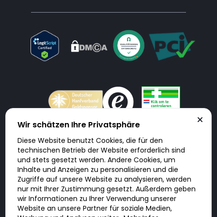
Wir schätzen Ihre Privatsphäre
Diese Website benutzt Cookies, die für den
Doktorabc.com ist eine Vermittlungsplattform. Doktorabc ist ausdrücklich
technischen Betrieb der Website erforderlich sind
keine Internetapotheke. Doktorabc bietet keine Medikamente oder
sonstige Produkte an oder liefert diese. Jegliche Informationen zu
und stets gesetzt werden. Andere Cookies, um
Produkten, Medikamenten und Preisen auf der Internetseite beinhalten
Inhalte und Anzeigen zu personalisieren und die
kein Angebot von Doktorabc an Sie. Für die Einhaltung der in Ihrem Land
geltenden Gesetze und sonstigen Rechtsvorschriften sind Sie als Nutzer
Zugriffe auf unsere Website zu analysieren, werden
selbst verantwortlich. Die Nutzung unseres Services auf Doktorabc durch
nur mit Ihrer Zustimmung gesetzt. Außerdem geben
Sie erfolgt auf eigenes Risiko und in eigener Verantwortung. Sie erklären,
diese Internetseite aus eigener Initiative zu besuchen und zu nutzen.
wir Informationen zu Ihrer Verwendung unserer
Website an unsere Partner für soziale Medien,