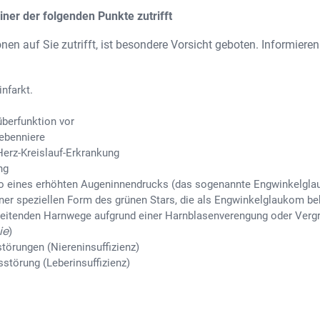
iner der folgenden Punkte zutrifft
en auf Sie zutrifft, ist besondere Vorsicht geboten. Informieren 
nfarkt.
überfunktion vor
ebenniere
Herz-Kreislauf-Erkrankung
ng
siko eines erhöhten Augeninnendrucks (das sogenannte Engwinkelgla
ner speziellen Form des grünen Stars, die als Engwinkelglaukom be
leitenden Harnwege aufgrund einer Harnblasenverengung oder Vergr
ie
)
törungen (Niereninsuffizienz)
sstörung (Leberinsuffizienz)