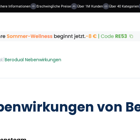
e Informationen
Erschwingliche Preise
Über 1M Kunden
Über 40 Kategorien
al
/
Berodual Nebenwirkungen
benwirkungen von B
ionsteam