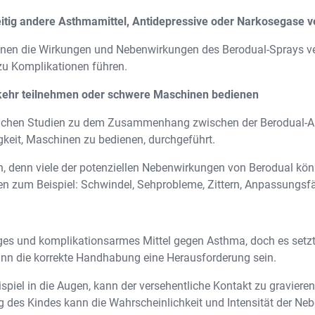
zeitig andere Asthmamittel, Antidepressive oder Narkosegase 
en die Wirkungen und Nebenwirkungen des Berodual-Sprays ver
zu Komplikationen führen.
rkehr teilnehmen oder schwere Maschinen bedienen
rlichen Studien zu dem Zusammenhang zwischen der Berodual-
gkeit, Maschinen zu bedienen, durchgeführt.
en, denn viele der potenziellen Nebenwirkungen von Berodual 
len zum Beispiel: Schwindel, Sehprobleme, Zittern, Anpassungsf
ssiges und komplikationsarmes Mittel gegen Asthma, doch es se
nn die korrekte Handhabung eine Herausforderung sein.
iel in die Augen, kann der versehentliche Kontakt zu gravier
g des Kindes kann die Wahrscheinlichkeit und Intensität der N