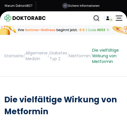
Warum DoktorABC?
Sichere Informationen
Alle Behandlunge
Die vielfältige
Allgemeine
Diabetes
Startseite
/
/
/
Metformin
/
Wirkung von
Medizin
Typ 2
Metformin
Die vielfältige Wirkung von
Metformin