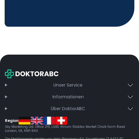
Unser Service
Informationen
Über DoktorABC
Region
Sky Marketing Ltd. Office 219, LABS Atrium Stables Market Chalk Farm Road
London, UK, NW1 8AH
Die Medikamente werden von Helix Pharmacy B.V, Sourethweg 7Z 6422 PC