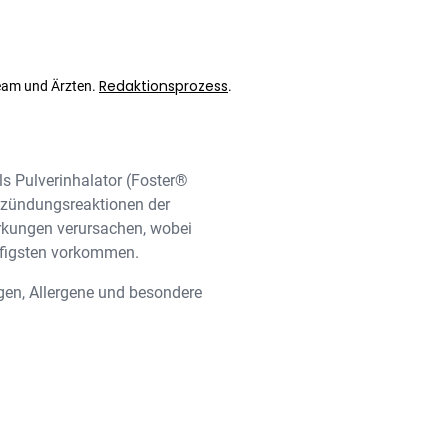
Redaktionsprozess
eam und Ärzten.
.
s Pulverinhalator (Foster®
ntzündungsreaktionen der
rkungen verursachen, wobei
ufigsten vorkommen.
en, Allergene und besondere