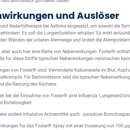
Notfallinhalator griffbereit haben.
nwirkungen und Auslöser
- und Bedarfstherapie bei Asthma eingesetzt, um sowohl die Sy
rhindern. Es soll die Lungenfunktion erhalten. Es wirkt entzü
den Wänden der unteren Atemwege und lindert die Atemproble
 es aber auch hier eine Reihe von Nebenwirkungen. Foster® enthä
 die für diese Stoffe typischen Nebenwirkungen verursachen kan
ngen von Foster® sind: Verminderte Kaliumwerte im Blut, Kopfs
lkrämpfe. Für Beclometason sind die typischen Nebenwirkunge
nd die Reizung des Rachens.
n bei der Einnahme von Foster® sind Influenza, Lungenentzündun
nd Ruhelosigkeit.
- wie andere inhalative Arzneimittel auch - paradoxe Bronchosp
rkungen für das Foster® Spray mit einer Dosierung von 100 µ