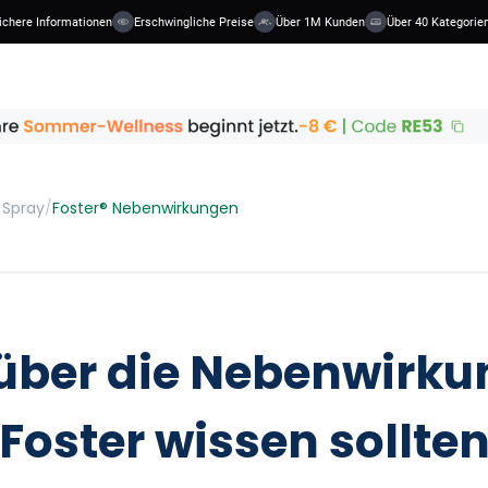
re Informationen
Erschwingliche Preise
Über 1M Kunden
Über 40 Kategorien
 Spray
/
Foster® Nebenwirkungen
über die Nebenwirk
Foster wissen sollte