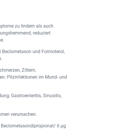
mptome zu lindern als auch
ndungshemmend, reduziert
me.
lt Beclometason und Formoterol,
n.
chmerzen, Zittern,
n: Pilzinfektionen im Mund- und
g, Gastroenteritis, Sinusitis,
asmen verursachen.
g Beclometasondipropionat/ 6 µg