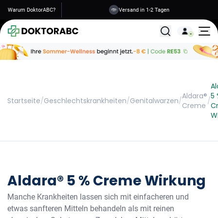
Warum DoktorABC?
Versand in 1-2 Tagen
Alle Behandlunge
Al
Aldara®
5
Startseite
/
Geschlechtskrankheiten
/
Genitalwarzen
/
/
Creme
C
W
Aldara® 5 % Creme Wirkung
Manche Krankheiten lassen sich mit einfacheren und
etwas sanfteren Mitteln behandeln als mit reinen