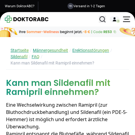
Warum DoktorABC?
Versand in 1-2 Tagen
Alle Behandlunge
Startseite
Männergesundheit
Erektionsstörungen
Sildenafil
FAQ
Kann man Sildenafil mit Ramipril einnehmen?
Kann man Sildenafil mit
Ramipril einnehmen?
Eine Wechselwirkung zwischen Ramipril (zur
Bluthochdruckbehandlung) und Sildenafil (ein PDE-5-
Hemmer) ist möglich und erfordert ärztliche
Überwachung.
Ramipril entspannt die Blutgefäße, während Sildenafil