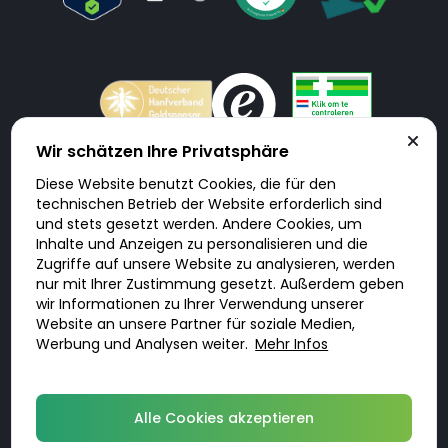
Wir schätzen Ihre Privatsphäre
Diese Website benutzt Cookies, die für den
Doktorabc.com ist eine Vermittlungsplattform. Doktorabc ist ausdrücklich
technischen Betrieb der Website erforderlich sind
keine Internetapotheke. Doktorabc bietet keine Medikamente oder
sonstige Produkte an oder liefert diese. Jegliche Informationen zu
und stets gesetzt werden. Andere Cookies, um
Produkten, Medikamenten und Preisen auf der Internetseite beinhalten
Inhalte und Anzeigen zu personalisieren und die
kein Angebot von Doktorabc an Sie. Für die Einhaltung der in Ihrem Land
geltenden Gesetze und sonstigen Rechtsvorschriften sind Sie als Nutzer
Zugriffe auf unsere Website zu analysieren, werden
selbst verantwortlich. Die Nutzung unseres Services auf Doktorabc durch
nur mit Ihrer Zustimmung gesetzt. Außerdem geben
Sie erfolgt auf eigenes Risiko und in eigener Verantwortung. Sie erklären,
diese Internetseite aus eigener Initiative zu besuchen und zu nutzen.
wir Informationen zu Ihrer Verwendung unserer
Website an unsere Partner für soziale Medien,
Werbung und Analysen weiter.
Mehr Infos
© 2026 DoktorABC.com
Alle Cookies akzeptieren