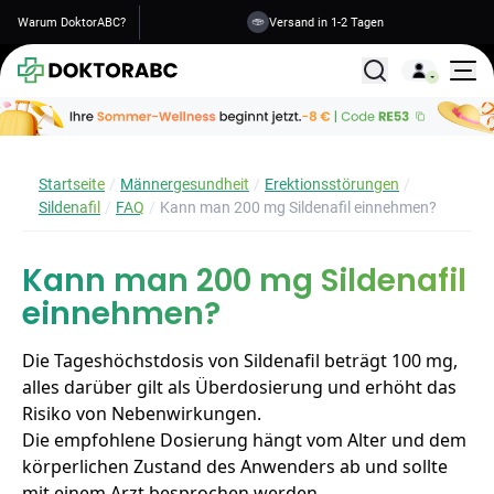
Warum DoktorABC?
Versand in 1-2 Tagen
Alle Behandlunge
Startseite
Männergesundheit
Erektionsstörungen
Sildenafil
FAQ
Kann man 200 mg Sildenafil einnehmen?
Kann man 200 mg Sildenafil
einnehmen?
Die Tageshöchstdosis von Sildenafil beträgt 100 mg,
alles darüber gilt als Überdosierung und erhöht das
Risiko von Nebenwirkungen.
Die empfohlene Dosierung hängt vom Alter und dem
körperlichen Zustand des Anwenders ab und sollte
mit einem Arzt besprochen werden.