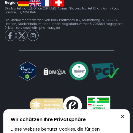
Region
Sky Marketing Ltd. Office 219, LABS Atrium Stables Market Chalk Farm Road
London, UK, NW1 8AH
Die Medikamente werden von Helix Pharmacy B.V, Sourethweg 7Z 6422 PC
Heerlen, Niederlande, mit der Handelsregisternummer 81205864 abgegeben.
E-Mail:
service@helix-pharmacy.de
Wir schätzen Ihre Privatsphäre
Diese Website benutzt Cookies, die für den
Doktorabc.com ist eine Vermittlungsplattform. Doktorabc ist ausdrücklich