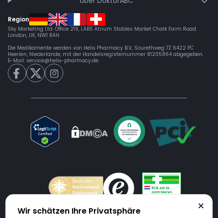
Über DoktorABC
Region
Sky Marketing Ltd. Office 219, LABS Atrium Stables Market Chalk Farm Road
London, UK, NW1 8AH
Die Medikamente werden von Helix Pharmacy B.V, Sourethweg 7Z 6422 PC
Heerlen, Niederlande, mit der Handelsregisternummer 81205864 abgegeben.
E-Mail:
service@helix-pharmacy.de
Wir schätzen Ihre Privatsphäre