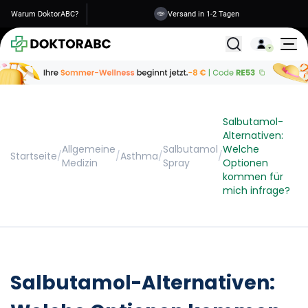
Warum DoktorABC?
Sichere Informationen
Versand in 1-2 Tagen
Alle Behandlunge
Salbutamol-
Alternativen:
Allgemeine
Salbutamol
Welche
Startseite
/
/
Asthma
/
/
Medizin
Spray
Optionen
kommen für
mich infrage?
Salbutamol-Alternativen: