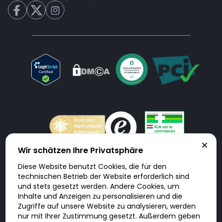
Wir schätzen Ihre Privatsphäre
Diese Website benutzt Cookies, die für den
Doktorabc.com ist eine Vermittlungsplattform. Doktorabc ist ausdrücklich
technischen Betrieb der Website erforderlich sind
keine Internetapotheke. Doktorabc bietet keine Medikamente oder
sonstige Produkte an oder liefert diese. Jegliche Informationen zu
und stets gesetzt werden. Andere Cookies, um
Produkten, Medikamenten und Preisen auf der Internetseite beinhalten
Inhalte und Anzeigen zu personalisieren und die
kein Angebot von Doktorabc an Sie. Für die Einhaltung der in Ihrem Land
geltenden Gesetze und sonstigen Rechtsvorschriften sind Sie als Nutzer
Zugriffe auf unsere Website zu analysieren, werden
selbst verantwortlich. Die Nutzung unseres Services auf Doktorabc durch
nur mit Ihrer Zustimmung gesetzt. Außerdem geben
Sie erfolgt auf eigenes Risiko und in eigener Verantwortung. Sie erklären,
diese Internetseite aus eigener Initiative zu besuchen und zu nutzen.