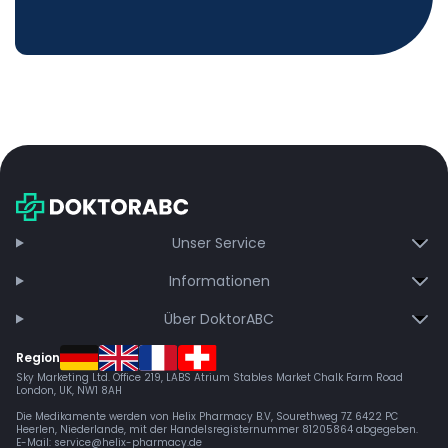
Unser Service
Informationen
Über DoktorABC
Region
Sky Marketing Ltd. Office 219, LABS Atrium Stables Market Chalk Farm Road
London, UK, NW1 8AH
Die Medikamente werden von Helix Pharmacy B.V, Sourethweg 7Z 6422 PC
Heerlen, Niederlande, mit der Handelsregisternummer 81205864 abgegeben.
E-Mail:
service@helix-pharmacy.de