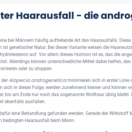
gter Haarausfall - die andr
 eine bei Männern häufig auftretende Art des Haarausfalls. Diese
rn ist genetischer Natur. Bei dieser Variante weisen die Haarwurz
drotesteron auf. Vor allem dieses Hormon ist es, das die ang
st. Allerdings können unterschiedliche Mittel dabei helfen, den
nimieren oder zu stoppen.
Alopecia androgenetica
i der
minimieren sich in erster Lini
zen sich in dieser Folge, werden zunehmend kleiner und könne
er, bis am Ende nur noch das sogenannte Wollhaar übrig bleibt
it ebenfalls ausfallen.
dafür eine Behandlung gefunden werden. Gerade der Wirkstoff Mi
ch bedingten Haarausfall beim Mann.