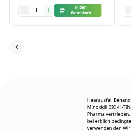
-
+
In den
1
Warenkorb
Haarausfall Behand
Minoxidil BIO-H-TIN
Pharma vertrieben. 
bei erblich bedingt
verwenden den Wirks