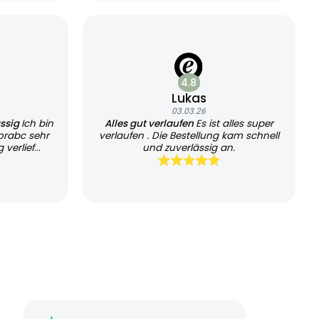
4.8
Lukas
03.03.26
ässig
Ich bin
Alles gut verlaufen
Es ist alles super
orabc sehr
verlaufen . Die Bestellung kam schnell
 verlief
und zuverlässig an.
chtlich.
die schnelle
ansparente
il. Der
kret und
. Auch die
 und gut
seriöse und
ch würde den
 nutzen und
hlen.