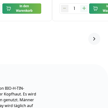
-
+
In den
I
1
Warenkorb
Wa
von BIO-H-TIN-
er Kopfhaut. Es wird
en genutzt. Männer
y wird täglich auf