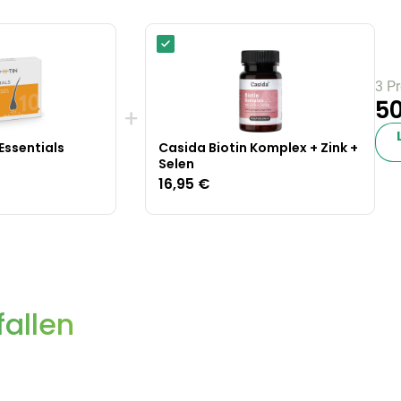
3 P
50
+
Essentials
Casida Biotin Komplex + Zink +
Selen
16,95 €
allen