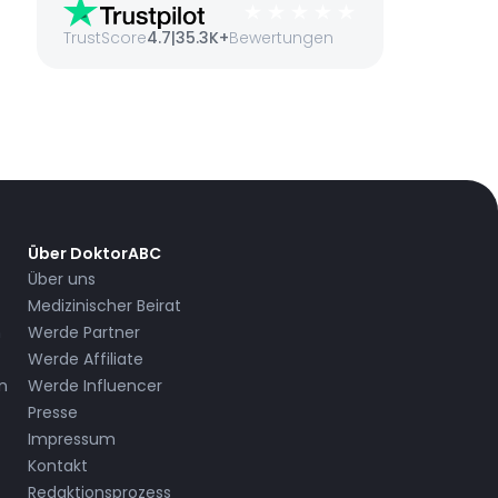
TrustScore
4.7
|
35.3K+
Bewertungen
Über DoktorABC
Über uns
Medizinischer Beirat
n
Werde Partner
Werde Affiliate
n
Werde Influencer
Presse
Impressum
Kontakt
Redaktionsprozess