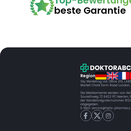
Top-Bewertung
beste Garantie
Region
Sky Marketing Ltd. Office 219, LA
Market Chalk Farm Road London,
Die Medikamente werden von Hel
Sourethweg 7Z 6422 PC Heerlen, 
der Handelsregisternummer 81
abgegeben.
E-Mail:
service@helix-pharmacy