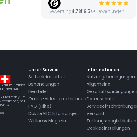
en
Bewertung
4.78
|
19.5K+
Bewertungen
Unser Service
Informationen
So funktioniert es
Nutzungsbedingungen
Behandlungen
Allgemeine
BS Atrium Stables
 UK, NW1 8AH
Hersteller
Geschäftsbedingunge
ix Pharmacy B.V,
Online-Videosprechstunde
Datenschutz
Niederlande, mit
205864
FAQ (Hilfe)
Serviceeinschränkunge
DoktorABC Erfahrungen
Versand
.de
Wellness Magazin
Zahlungsmöglichkeiten
Cookieeinstellungen