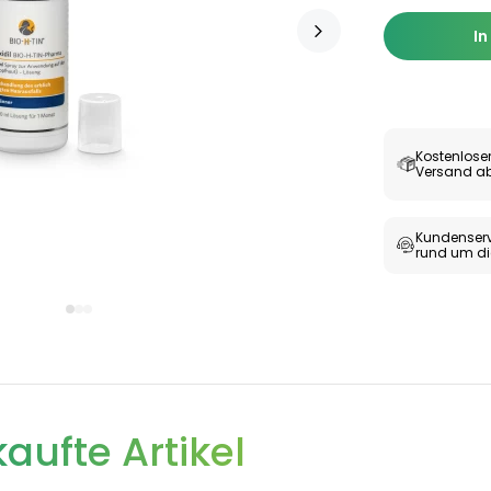
In
Kostenlose
Versand ab
Kundenserv
rund um di
aufte Artikel