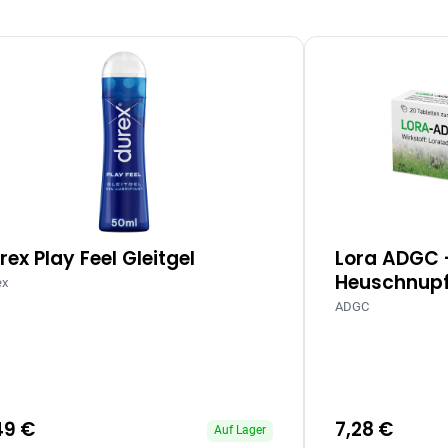
rex Play Feel Gleitgel
Lora ADGC 
Heuschnupf
ex
ADGC
49 €
7,28 €
Auf Lager