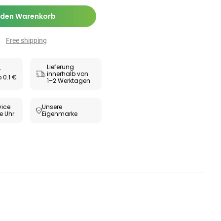
 den Warenkorb
Free shipping
Lieferung
r
innerhalb von
 0.1 €
1–2 Werktagen
ice
Unsere
e Uhr
Eigenmarke