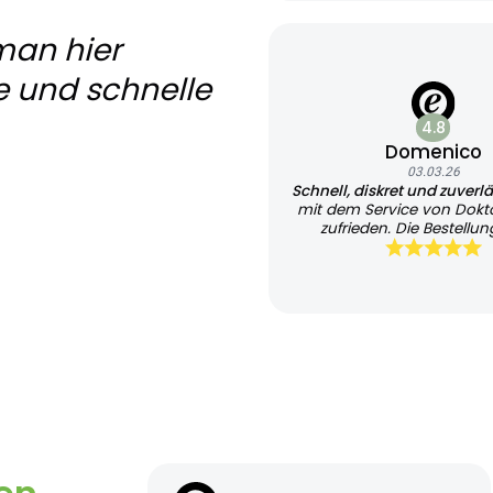
man hier
e und schnelle
4.8
Domenico
03.03.26
Schnell, diskret und zuverl
mit dem Service von Dokt
zufrieden. Die Bestellung
unkompliziert und übersi
Besonders positiv fand ich 
Bearbeitung sowie die tr
Kommunikation per E-Ma
gesamte Ablauf war dis
professionell organisiert
Lieferung erfolgte zügig
verpackt. Insgesamt eine 
zuverlässige Abwicklung. I
Service bei Bedarf wieder
kann ihn weiterempfe