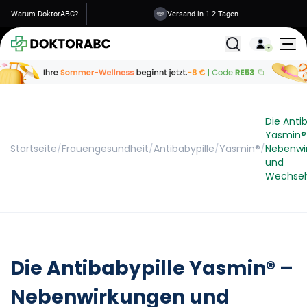
Warum DoktorABC?
Versand in 1-2 Tagen
Alle Behandlunge
Die Antib
Yasmin®
Startseite
/
Frauengesundheit
/
Antibabypille
/
Yasmin®
/
Nebenwi
und
Wechsel
Die Antibabypille Yasmin® –
Nebenwirkungen und