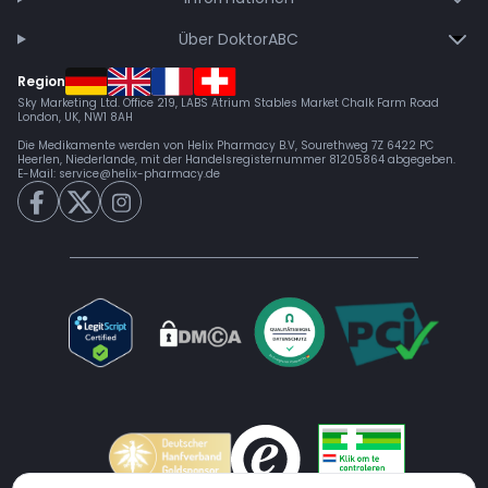
Über DoktorABC
Region
Sky Marketing Ltd. Office 219, LABS Atrium Stables Market Chalk Farm Road
London, UK, NW1 8AH
Die Medikamente werden von Helix Pharmacy B.V, Sourethweg 7Z 6422 PC
Heerlen, Niederlande, mit der Handelsregisternummer 81205864 abgegeben.
E-Mail:
service@helix-pharmacy.de