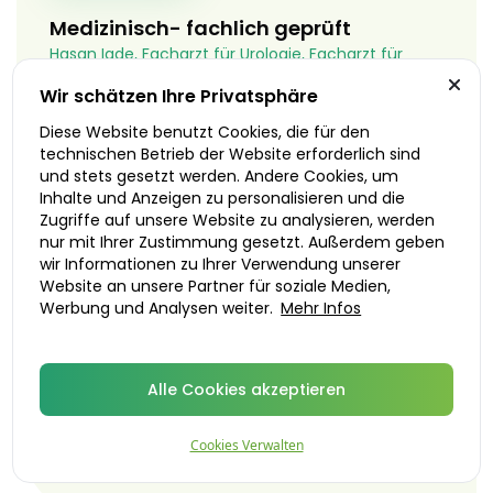
Medizinisch- fachlich geprüft
Hasan Igde, Facharzt für Urologie, Facharzt für
Anästhesiologie
Wir schätzen Ihre Privatsphäre
Die medizinischen Inhalte auf dieser Seite wurden
Diese Website benutzt Cookies, die für den
in Zusammenarbeit mit einem unserer Ärzte bzw.
technischen Betrieb der Website erforderlich sind
medizinischen Experten erstellt und von diesen
und stets gesetzt werden. Andere Cookies, um
Inhalte und Anzeigen zu personalisieren und die
überprüft. Die Informationen stammen
Zugriffe auf unsere Website zu analysieren, werden
ausschließlich aus zuverlässigen,
nur mit Ihrer Zustimmung gesetzt. Außerdem geben
vertrauenswürdigen und überprüften Quellen,
wir Informationen zu Ihrer Verwendung unserer
Studien, Forschungen und Expertenmeinungen.
Website an unsere Partner für soziale Medien,
Die medizinischen Inhalte werden regelmäßig
Werbung und Analysen weiter.
Mehr Infos
überprüft, um maximale Genauigkeit und
Zuverlässigkeit zu gewährleisten. Weitere
Informationen zum redaktionellen Vorgehen finden
Alle Cookies akzeptieren
Sie in unserem
Redaktionsprozess
.
Cookies Verwalten
Letzte Aktualisierung am 25/09/2025