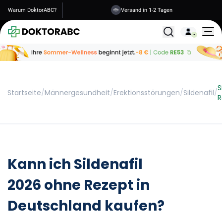
Warum DoktorABC?
Sichere Informationen
Alle Behandlunge
S
Startseite
/
Männergesundheit
/
Erektionsstörungen
/
Sildenafil
/
R
Kann ich Sildenafil
2026 ohne Rezept in
Deutschland kaufen?