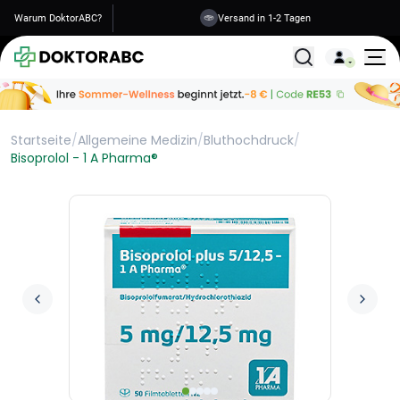
Warum DoktorABC?
Versand in 1-2 Tagen
Alle Behandlunge
Startseite
/
Allgemeine Medizin
/
Bluthochdruck
/
Bisoprolol - 1 A Pharma®