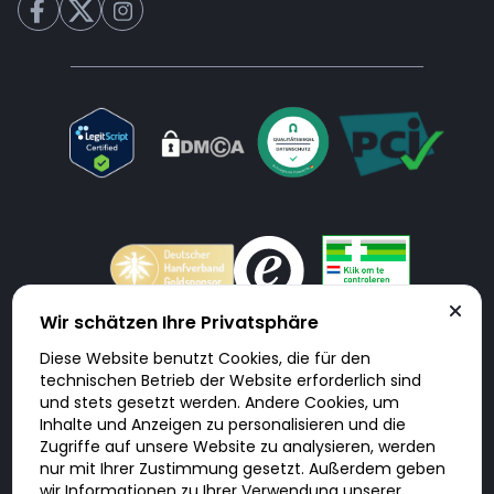
Wir schätzen Ihre Privatsphäre
Diese Website benutzt Cookies, die für den
Doktorabc.com ist eine Vermittlungsplattform. Doktorabc ist ausdrücklich
technischen Betrieb der Website erforderlich sind
keine Internetapotheke. Doktorabc bietet keine Medikamente oder
sonstige Produkte an oder liefert diese. Jegliche Informationen zu
und stets gesetzt werden. Andere Cookies, um
Produkten, Medikamenten und Preisen auf der Internetseite beinhalten
Inhalte und Anzeigen zu personalisieren und die
kein Angebot von Doktorabc an Sie. Für die Einhaltung der in Ihrem Land
geltenden Gesetze und sonstigen Rechtsvorschriften sind Sie als Nutzer
Zugriffe auf unsere Website zu analysieren, werden
selbst verantwortlich. Die Nutzung unseres Services auf Doktorabc durch
nur mit Ihrer Zustimmung gesetzt. Außerdem geben
Sie erfolgt auf eigenes Risiko und in eigener Verantwortung. Sie erklären,
diese Internetseite aus eigener Initiative zu besuchen und zu nutzen.
wir Informationen zu Ihrer Verwendung unserer