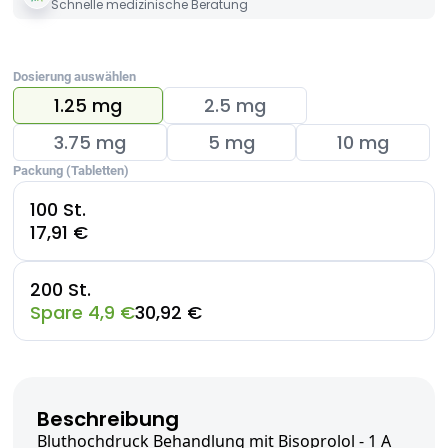
Schnelle medizinische Beratung
Dosierung auswählen
1.25 mg
2.5 mg
3.75 mg
5 mg
10 mg
Packung (Tabletten)
100 St.
17,91 €
200 St.
Spare 4,9 €
30,92 €
Beschreibung
Bluthochdruck Behandlung mit Bisoprolol - 1 A