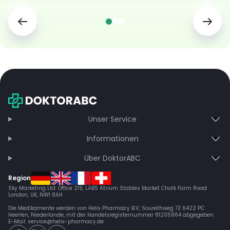
Unser Service
Informationen
Über DoktorABC
Region
Sky Marketing Ltd. Office 219, LABS Atrium Stables Market Chalk Farm Road
London, UK, NW1 8AH
Die Medikamente werden von Helix Pharmacy B.V, Sourethweg 7Z 6422 PC
Heerlen, Niederlande, mit der Handelsregisternummer 81205864 abgegeben.
E-Mail:
service@helix-pharmacy.de