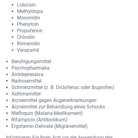
Lidocain
Methyldopa
Moxonidin
Phenytoin
Propafenon
Chinidin
Rilmenidin
Verapamil
Beruhigungsmittel
Psychopharmaka
Antidepressiva
Narkosemittel
Schmerzmittel (z. B. Diclofenac oder Ibuprofen)
Asthmamittel
Arzneimittel gegen Augenerkrankungen
Arzneimittel zur Behandlung eines Schocks
Mefloquin (Malaria-Medikament)
Rifampicin (Antibiotikum)
Ergotamin-Derivate (Migränemittel)
Informieren Sie Ihren Arzt vor der Anwendung des