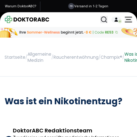
Warum DoktorABC?
Versand in 1-2 Tagen
Alle Behandlunge
Allgemeine
Was is
Startseite
/
/
Raucherentwöhnung
/
Champix®
/
Medizin
Nikot
Was ist ein Nikotinentzug?
DoktorABC Redaktionsteam