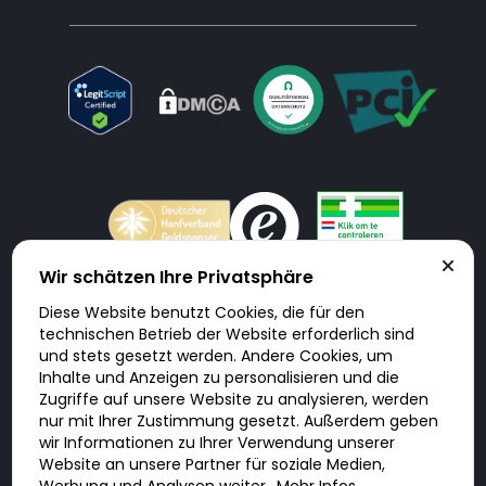
Wir schätzen Ihre Privatsphäre
Diese Website benutzt Cookies, die für den
Doktorabc.com ist eine Vermittlungsplattform. Doktorabc ist ausdrücklich
technischen Betrieb der Website erforderlich sind
keine Internetapotheke. Doktorabc bietet keine Medikamente oder
sonstige Produkte an oder liefert diese. Jegliche Informationen zu
und stets gesetzt werden. Andere Cookies, um
Produkten, Medikamenten und Preisen auf der Internetseite beinhalten
Inhalte und Anzeigen zu personalisieren und die
kein Angebot von Doktorabc an Sie. Für die Einhaltung der in Ihrem Land
geltenden Gesetze und sonstigen Rechtsvorschriften sind Sie als Nutzer
Zugriffe auf unsere Website zu analysieren, werden
selbst verantwortlich. Die Nutzung unseres Services auf Doktorabc durch
nur mit Ihrer Zustimmung gesetzt. Außerdem geben
Sie erfolgt auf eigenes Risiko und in eigener Verantwortung. Sie erklären,
diese Internetseite aus eigener Initiative zu besuchen und zu nutzen.
wir Informationen zu Ihrer Verwendung unserer
Website an unsere Partner für soziale Medien,