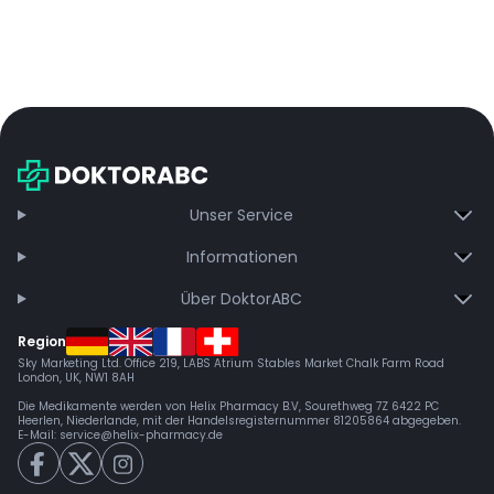
Unser Service
Informationen
Über DoktorABC
Region
Sky Marketing Ltd. Office 219, LABS Atrium Stables Market Chalk Farm Road
London, UK, NW1 8AH
Die Medikamente werden von Helix Pharmacy B.V, Sourethweg 7Z 6422 PC
Heerlen, Niederlande, mit der Handelsregisternummer 81205864 abgegeben.
E-Mail:
service@helix-pharmacy.de