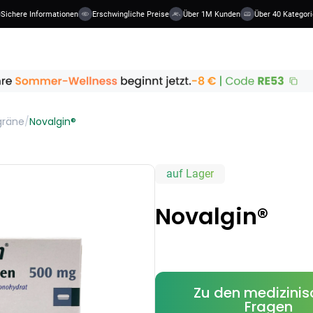
here Informationen
Erschwingliche Preise
Über 1M Kunden
Über 40 Kategorien
gräne
/
Novalgin®
auf Lager
Novalgin®
Zu den medizini
Fragen