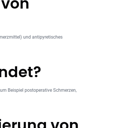
f von
erzmittel) und antipyretisches
endet?
zum Beispiel postoperative Schmerzen,
ierung von