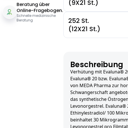
(9X21 St.)
Beratung über
Online-Fragebogen.
Schnelle medizinische
252 St.
Beratung
(12X21 St.)
Beschreibung
Verhütung mit Evaluna® 20
Evaluna® 20 bzw. Evaluna®
von MEDA Pharma zur hor
Schwangerschaft angeboten
das synthetische Östrogen
Levonorgestrel. Evaluna®
Ethinylestradiol/ 100 Mik
beinhaltet 30 Mikrogramm
Levonorgestrel pro Filmtab