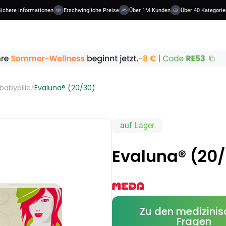
re Informationen
Erschwingliche Preise
Über 1M Kunden
Über 40 Kategorien
babypille
/
Evaluna® (20/30)
auf Lager
Evaluna® (20
Zu den medizini
Fragen