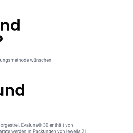
und
?
hütungsmethode wünschen.
 und
orgestrel. Evaluna® 30 enthält von
parate werden in Packungen von jeweils 21