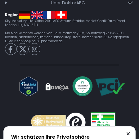
Über DoktorABC
Region
Sky Marketing Ltd. Office 219, LABS Atrium Stables Market Chalk Farm Road
London, UK, NW1 8AH
Die Medikamente werden von Helix Pharmacy B.V, Sourethweg 7Z 6422 PC
Heerlen, Niederlande, mit der Handelsregisternummer 81205864 abgegeben.
E-Mail:
service@helix-pharmacy.de
Wir schätzen Ihre Privatsphäre