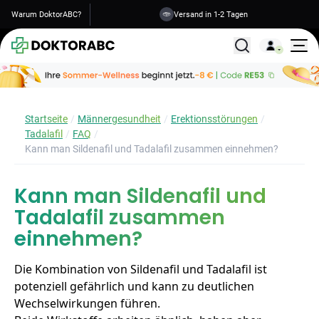
Warum DoktorABC?
Versand in 1-2 Tagen
Alle Behandlunge
Startseite
Männergesundheit
Erektionsstörungen
Tadalafil
FAQ
Kann man Sildenafil und Tadalafil zusammen einnehmen?
Kann man Sildenafil und
Tadalafil zusammen
einnehmen?
Die Kombination von Sildenafil und Tadalafil ist
potenziell gefährlich und kann zu deutlichen
Wechselwirkungen führen.