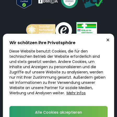
Wir schätzen Ihre Privatsphäre
Diese Website benutzt Cookies, die für den
Doktorabc.com ist eine Vermittlungsplattform. Doktorabc ist ausdrücklich
technischen Betrieb der Website erforderlich sind
keine Internetapotheke. Doktorabc bietet keine Medikamente oder
sonstige Produkte an oder liefert diese. Jegliche Informationen zu
und stets gesetzt werden. Andere Cookies, um
Produkten, Medikamenten und Preisen auf der Internetseite beinhalten
Inhalte und Anzeigen zu personalisieren und die
kein Angebot von Doktorabc an Sie. Für die Einhaltung der in Ihrem Land
geltenden Gesetze und sonstigen Rechtsvorschriften sind Sie als Nutzer
Zugriffe auf unsere Website zu analysieren, werden
selbst verantwortlich. Die Nutzung unseres Services auf Doktorabc durch
nur mit Ihrer Zustimmung gesetzt. Außerdem geben
Sie erfolgt auf eigenes Risiko und in eigener Verantwortung. Sie erklären,
diese Internetseite aus eigener Initiative zu besuchen und zu nutzen.
wir Informationen zu Ihrer Verwendung unserer
Website an unsere Partner für soziale Medien,
Werbung und Analysen weiter.
Mehr Infos
© 2026 DoktorABC.com
Alle Cookies akzeptieren