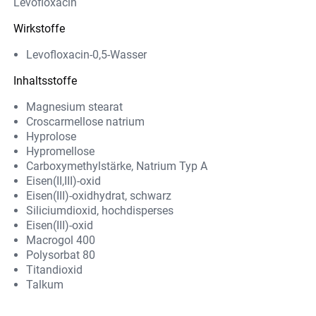
Levofloxacin
Wirkstoffe
Levofloxacin-0,5-Wasser
Inhaltsstoffe
Magnesium stearat
Croscarmellose natrium
Hyprolose
Hypromellose
Carboxymethylstärke, Natrium Typ A
Eisen(II,III)-oxid
Eisen(III)-oxidhydrat, schwarz
Siliciumdioxid, hochdisperses
Eisen(III)-oxid
Macrogol 400
Polysorbat 80
Titandioxid
Talkum