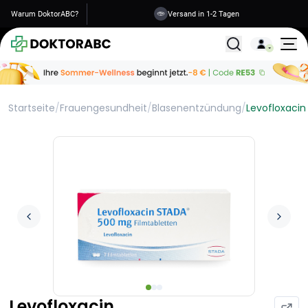
Warum DoktorABC?
Versand in 1-2 Tagen
Alle Behandlunge
Startseite
/
Frauengesundheit
/
Blasenentzündung
/
Levofloxacin
Levofloxacin