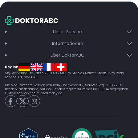
Unser Service
Informationen
Über DoktorABC
Region
Sky Marketing Ltd. Office 219, LABS Atrium Stables Market Chalk Farm Road
London, UK, NW1 8AH
Die Medikamente werden von Helix Pharmacy B.V, Sourethweg 7Z 6422 PC
Heerlen, Niederlande, mit der Handelsregisternummer 81205864 abgegeben.
E-Mail:
service@helix-pharmacy.de