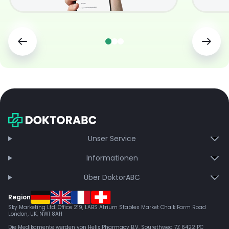
Unser Service
Informationen
Über DoktorABC
Region
Sky Marketing Ltd. Office 219, LABS Atrium Stables Market Chalk Farm Road
London, UK, NW1 8AH
Die Medikamente werden von Helix Pharmacy B.V, Sourethweg 7Z 6422 PC