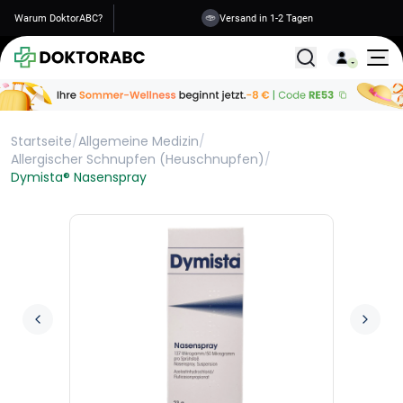
Warum DoktorABC?
Versand in 1-2 Tagen
Alle Behandlunge
Startseite
/
Allgemeine Medizin
/
Allergischer Schnupfen (Heuschnupfen)
/
Dymista® Nasenspray