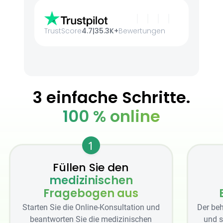
TrustScore
4.7
|
35.3K+
Bewertungen
3 einfache Schritte.
100 % online
1
Füllen Sie den
medizinischen
Fragebogen aus
Starten Sie die Online-Konsultation und
Der beh
beantworten Sie die medizinischen
und s