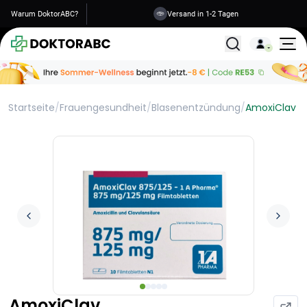
Warum DoktorABC?
Versand in 1-2 Tagen
Alle Behandlunge
Startseite
/
Frauengesundheit
/
Blasenentzündung
/
AmoxiClav
AmoxiClav