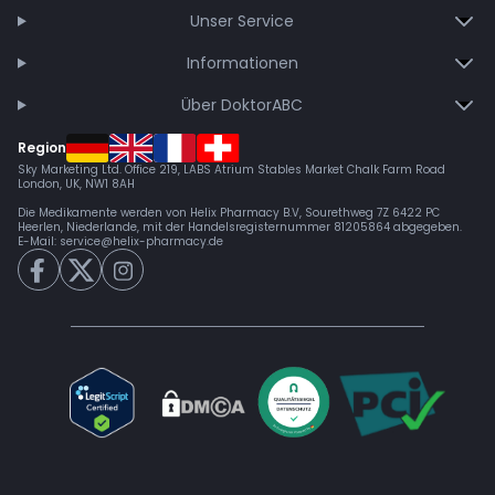
Unser Service
Informationen
Über DoktorABC
Region
Sky Marketing Ltd. Office 219, LABS Atrium Stables Market Chalk Farm Road
London, UK, NW1 8AH
Die Medikamente werden von Helix Pharmacy B.V, Sourethweg 7Z 6422 PC
Heerlen, Niederlande, mit der Handelsregisternummer 81205864 abgegeben.
E-Mail:
service@helix-pharmacy.de