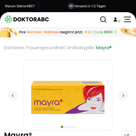
Warum DoktorABC?
Versand in 1-2 Tagen
Alle Behandlunge
Startseite
/
Frauengesundheit
/
Antibabypille
/
Mayra®
Mayra®