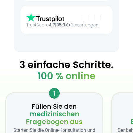
TrustScore
4.7
|
35.3K+
Bewertungen
3 einfache Schritte.
100 % online
1
Füllen Sie den
medizinischen
Fragebogen aus
Starten Sie die Online-Konsultation und
Der beh