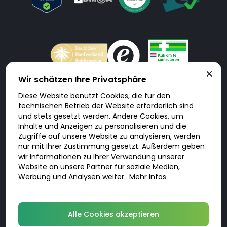
Wir schätzen Ihre Privatsphäre
Diese Website benutzt Cookies, die für den
Doktorabc.com ist eine Vermittlungsplattform. Doktorabc ist ausdrücklich
technischen Betrieb der Website erforderlich sind
keine Internetapotheke. Doktorabc bietet keine Medikamente oder
sonstige Produkte an oder liefert diese. Jegliche Informationen zu
und stets gesetzt werden. Andere Cookies, um
Produkten, Medikamenten und Preisen auf der Internetseite beinhalten
Inhalte und Anzeigen zu personalisieren und die
kein Angebot von Doktorabc an Sie. Für die Einhaltung der in Ihrem Land
geltenden Gesetze und sonstigen Rechtsvorschriften sind Sie als Nutzer
Zugriffe auf unsere Website zu analysieren, werden
selbst verantwortlich. Die Nutzung unseres Services auf Doktorabc durch
nur mit Ihrer Zustimmung gesetzt. Außerdem geben
Sie erfolgt auf eigenes Risiko und in eigener Verantwortung. Sie erklären,
diese Internetseite aus eigener Initiative zu besuchen und zu nutzen.
wir Informationen zu Ihrer Verwendung unserer
Website an unsere Partner für soziale Medien,
Werbung und Analysen weiter.
Mehr Infos
© 2026 DoktorABC.com
Alle Cookies akzeptieren