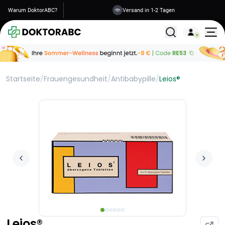
Warum DoktorABC?
Versand in 1-2 Tagen
Alle Behandlunge
Startseite
/
Frauengesundheit
/
Antibabypille
/
Leios®
Leios®