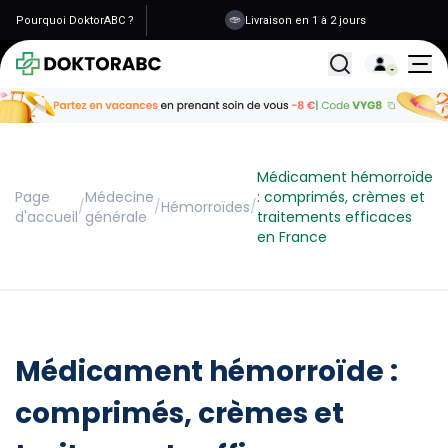
Pourquoi DoktorABC ?
Livraison en 1 à 2 jours
Tous les traitemen
Médicament hémorroïde
Page
Médecine
: comprimés, crèmes et
/
/
Hémorroïdes
/
d'accueil
générale
traitements efficaces
en France
Médicament hémorroïde :
comprimés, crèmes et