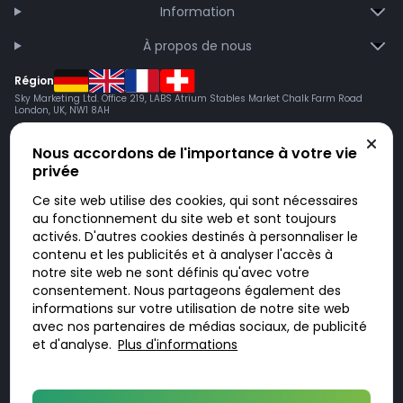
Information
À propos de nous
Région
Sky Marketing Ltd. Office 219, LABS Atrium Stables Market Chalk Farm Road
London, UK, NW1 8AH
Nous accordons de l'importance à votre vie
privée
Ce site web utilise des cookies, qui sont nécessaires
au fonctionnement du site web et sont toujours
activés. D'autres cookies destinés à personnaliser le
contenu et les publicités et à analyser l'accès à
Doktorabc.com est une plateforme de mise en relation et n’est pas une
pharmacie en ligne. Nous ne vendons ni ne livrons de médicaments ou
notre site web ne sont définis qu'avec votre
autres produits. Les informations sur les produits, médicaments et prix
consentement. Nous partageons également des
n’ont pas valeur d’offre. Vous êtes responsable du respect des lois en
vigueur dans votre pays. L’utilisation du site se fait à vos risques et sous
informations sur votre utilisation de notre site web
votre responsabilité. Vous visitez et utilisez ce site de votre propre
avec nos partenaires de médias sociaux, de publicité
initiative.
et d'analyse.
Plus d'informations
© 2026 DoktorABC.com