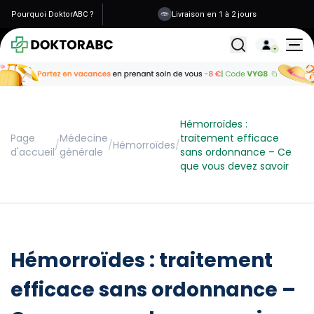
Pourquoi DoktorABC ?
Livraison en 1 à 2 jours
Tous les traitemen
Hémorroïdes :
Page
Médecine
traitement efficace
/
/
Hémorroïdes
/
d'accueil
générale
sans ordonnance – Ce
que vous devez savoir
Hémorroïdes : traitement
efficace sans ordonnance –