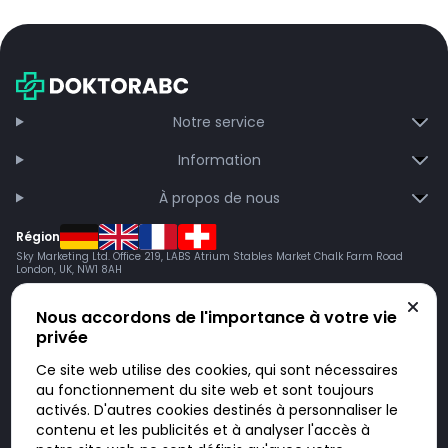
Notre service
Information
À propos de nous
Région
Sky Marketing Ltd. Office 219, LABS Atrium Stables Market Chalk Farm Road
London, UK, NW1 8AH
Nous accordons de l'importance à votre vie
privée
Ce site web utilise des cookies, qui sont nécessaires
au fonctionnement du site web et sont toujours
activés. D'autres cookies destinés à personnaliser le
contenu et les publicités et à analyser l'accès à
Doktorabc.com est une plateforme de mise en relation et n’est pas une
pharmacie en ligne. Nous ne vendons ni ne livrons de médicaments ou