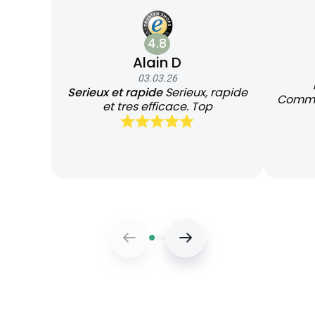
4.8
Alain D
03.03.26
Serieux et rapide
Serieux, rapide
Command
et tres efficace. Top