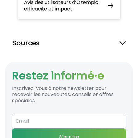
Avis des utilisateurs d’Ozempic :
efficacité et impact
Sources
Le diabète de type 2,
https://www.dinnosante.fr/comprendre-
le-diabete/diabete-type-2
, (Abrufdatum:
12. Septembre 2024)
Restez informé·e
Les traitements du diabète,
https://www.federationdesdiabetiques.org/info
Inscrivez-vous à notre newsletter pour
diabete
, (Abrufdatum: 12. Septembre 2024)
recevoir les nouveautés, conseils et offres
Les traitements médicamenteux du
spéciales.
diabète de l'adulte,
https://www.ameli.fr/assure/sante/themes/dia
traitement/traitements-medicamenteux
,
(Abrufdatum: 12. Septembre 2024)
S’inscrire