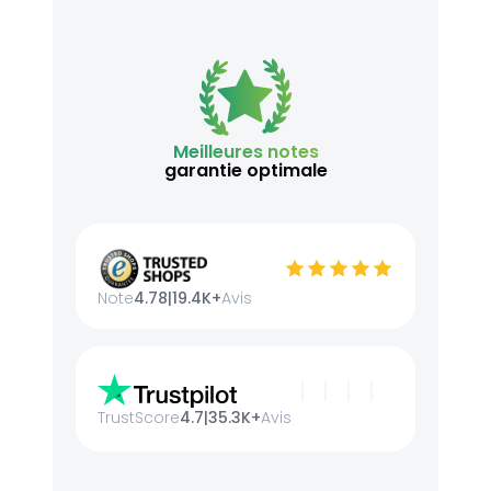
Meilleures notes
garantie optimale
Note
4.78
|
19.4K+
Avis
TrustScore
4.7
|
35.3K+
Avis