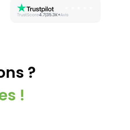
TrustScore
4.7
|
35.3K+
Avis
ons ?
es !