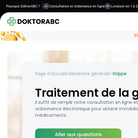
ts sûrs et confidentiels
Pourquoi DoktorABC ?
Consultation et ordonnance en ligne
Livraison en 1 à 2 jour
Page d'accueil
/
Médecine générale
/
Grippe
Traitement de la 
Il suffit de remplir notre consultation en ligne 
ordonnance électronique pour obtenir immédi
médicaments.
Aller aux questions