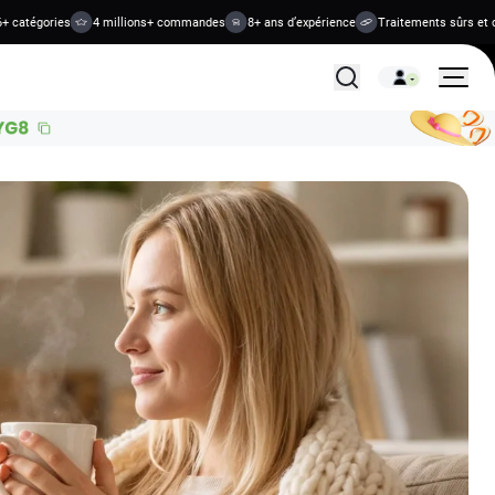
tégories
4 millions+ commandes
8+ ans d’expérience
Traitements sûrs et confi
Tous les traitements