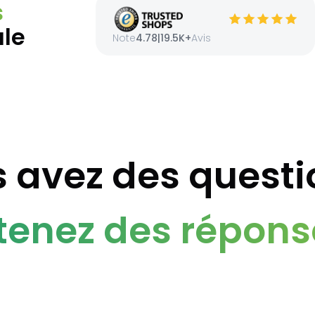
s
ale
Note
4.78
|
19.5K+
Avis
 avez des questi
enez des répons