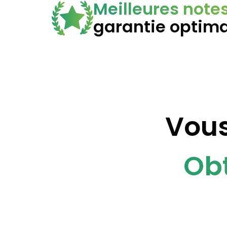
Meilleures note
garantie optim
Vous
Obt