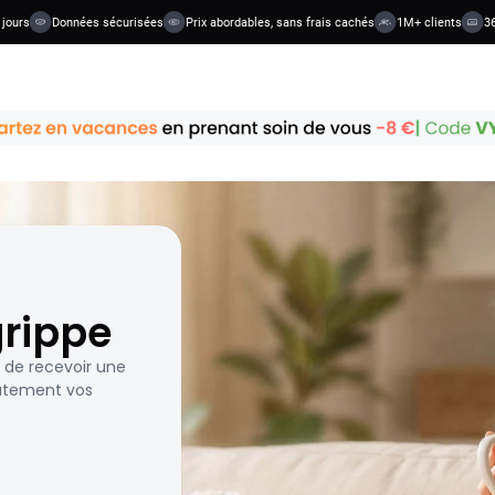
s
Données sécurisées
Prix abordables, sans frais cachés
1M+ clients
36+ ca
grippe
et de recevoir une
atement vos