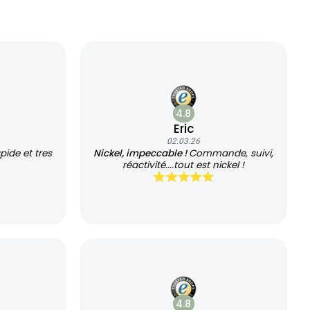
4.8
Eric
02.03.26
apide et tres
Nickel, impeccable !
Commande, suivi,
réactivité....tout est nickel !
4.8