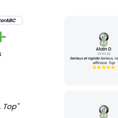
torABC
+
4.8
Alain D
s
03.03.26
Serieux et rapide
Serieux, r
efficace. Top
. Top"
4.8