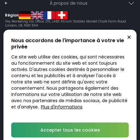
À propos de nous
Région
Sky Marketing Ltd. Office 219, LABS Atrium Stables Market Chalk Farm Road
London, UK, NW1 8AH
Nous accordons de l'importance à votre vie
privée
Ce site web utilise des cookies, qui sont nécessaires
au fonctionnement du site web et sont toujours
activés. D'autres cookies destinés à personnaliser le
contenu et les publicités et à analyser l'accès à
Doktorabc.com est une plateforme de mise en relation et n’est pas une
pharmacie en ligne. Nous ne vendons ni ne livrons de médicaments ou
notre site web ne sont définis qu'avec votre
autres produits. Les informations sur les produits, médicaments et prix
consentement. Nous partageons également des
n’ont pas valeur d’offre. Vous êtes responsable du respect des lois en
vigueur dans votre pays. L’utilisation du site se fait à vos risques et sous
informations sur votre utilisation de notre site web
votre responsabilité. Vous visitez et utilisez ce site de votre propre
avec nos partenaires de médias sociaux, de publicité
initiative.
et d'analyse.
Plus d'informations
© 2026 DoktorABC.com
Accepter tous les cookies