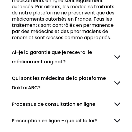
médicaments en ligne sont légalement
autorisés. Par ailleurs, les médecins traitants
de notre plateforme ne prescrivent que des
médicaments autorisés en France. Tous les
traitements sont contrôlés en permanence
par des médecins et des pharmaciens de
renom et sont classés comme appropriés.
Ai-je la garantie que je recevrai le
médicament original ?
Si vous choisissez l'option de livraison de
médicaments, ils seront livrés par une
Qui sont les médecins de la plateforme
pharmacie agréée, fiable et enregistrée dans
DoktorABC?
l'UE et autorisée à fournir des services aux
clients français.
Tous les médecins de la plateforme
DoktorABC sont enregistrés dans l'UE et sont
Processus de consultation en ligne
autorisés à fournir des services aux clients
La consultation en ligne est basée sur un
français.
questionnaire écrit. Tous les questionnaires
Prescription en ligne - que dit la loi?
sont confidentiels et permettent de connaître
Les médecins et les consultants médicaux
En principe, tout patient au sein de l'UE a le
votre état de santé général, vos antécédents