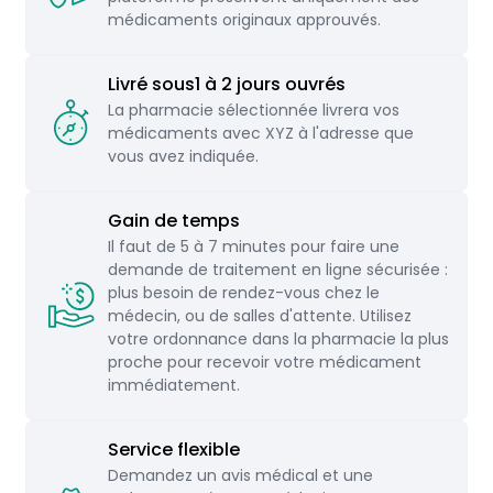
légales en la matière et permet de délivrer des
médicaments originaux approuvés.
ordonnances dans d'autres pays de l'UE et
d'exécuter la prescription correspondante dans un
Livré sous1 à 2 jours ouvrés
autre État membre. La même chose est également
La pharmacie sélectionnée livrera vos
réglementée dans la directive européenne
médicaments avec XYZ à l'adresse que
2012/52EU.
vous avez indiquée.
Remboursement par les assureurs
Gain de temps
maladie légaux
Il faut de 5 à 7 minutes pour faire une
demande de traitement en ligne sécurisée :
Dans le cadre de ce service, les médecins
plus besoin de rendez-vous chez le
traitants de la plateforme DoktorABC prescrivent
médecin, ou de salles d'attente. Utilisez
principalement des médicaments qui ne sont pas
votre ordonnance dans la pharmacie la plus
couverts par les caisses d'assurance maladie
proche pour recevoir votre médicament
légales. En outre, les ordonnances provenant
immédiatement.
d'autres pays de l'UE sont légalement considérées
comme des ordonnances privées. Les coûts des
Service flexible
médicaments prescrits à titre privé ne sont pas
remboursés par les compagnies d'assurance
Demandez un avis médical et une