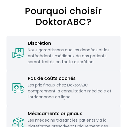
Pourquoi choisir
Données personnelles: nom complet, date de
DoktorABC?
naissance, sexe, adresse.
Mode d'emploi: dosage, mode d'administration,
quantité et variante du médicament.
Discrétion
Nous garantissons que les données et les
Coordonnées du médecin traitant: nom,
antécédents médicaux de nos patients
coordonnées et détails de la qualification.
seront traités en toute discrétion.
Date d'émission de l'ordonnance et signature du
médecin valide
Pas de coûts cachés
Les prix finaux chez DoktorABC
comprennent la consultation médicale et
l'ordonnance en ligne.
Délivrer des ordonnances au sein de l'UE
Médicaments originaux
Le règlement sur la prescription des médicaments,
Les médecins traitant les patients via la
§2 paragraphe 1a, régit toutes les dispositions
plateforme prescrivent uniquement des