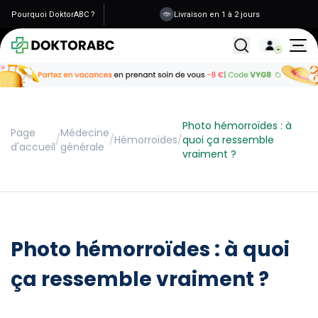
Pourquoi DoktorABC ?
Livraison en 1 à 2 jours
Tous les traitemen
Photo hémorroïdes : à
Page
Médecine
/
/
Hémorroïdes
/
quoi ça ressemble
d'accueil
générale
vraiment ?
Photo hémorroïdes : à quoi
ça ressemble vraiment ?