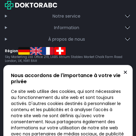
Notre service
Information
À propos de nous
Région
Sky Marketing Ltd. Office 219, LABS Atrium Stables Market Chalk Farm Road
London, UK, NW1 8AH
Nous accordons de l'importance à votre vie
privée
Ce site web utilise des cookies, qui sont nécessaires
au fonctionnement du site web et sont toujours
activés. D'autres cookies destinés à personnaliser le
contenu et les publicités et à analyser l'accès à
Doktorabc.com est une plateforme de mise en relation et n’est pas une
pharmacie en ligne. Nous ne vendons ni ne livrons de médicaments ou
notre site web ne sont définis qu'avec votre
autres produits. Les informations sur les produits, médicaments et prix
consentement. Nous partageons également des
n’ont pas valeur d’offre. Vous êtes responsable du respect des lois en
vigueur dans votre pays. L’utilisation du site se fait à vos risques et sous
informations sur votre utilisation de notre site web
votre responsabilité. Vous visitez et utilisez ce site de votre propre
avec nos partenaires de médias sociaux, de publicité
initiative.