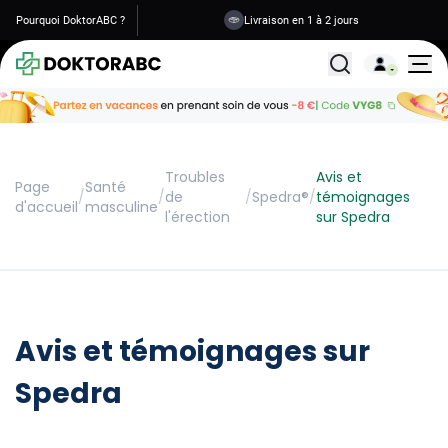
Pourquoi DoktorABC ?
Livraison en 1 à 2 jours
Tous les traitemen
Troubles
Avis et
Page
Santé
/
/
de
/
Spedra®
/
témoignages
d'accueil
masculine
l'érection
sur Spedra
Avis et témoignages sur
Spedra