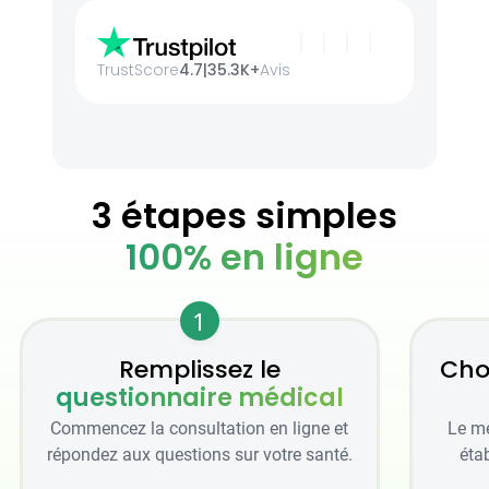
TrustScore
4.7
|
35.3K+
Avis
3 étapes simples
100% en ligne
1
Remplissez le
Cho
questionnaire médical
Commencez la consultation en ligne et
Le mé
répondez aux questions sur votre santé.
étab