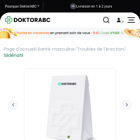
Pourquoi DoktorABC ?
Livraison en 1 à 2 jours
Tous les traitemen
Page d'accueil
/
Santé masculine
/
Troubles de l'érection
/
Sildénafil