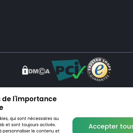
en ligne. Nous ne vendons ni ne livrons de médicaments ou autres produits. Les infor
re pays. L’utilisation du site se fait à vos risques et sous votre responsabilité. Vous vis
 de l'importance
ée
kies, qui sont nécessaires au
b et sont toujours activés.
Accepter tous
© 2026 DoktorABC.com
à personnaliser le contenu et