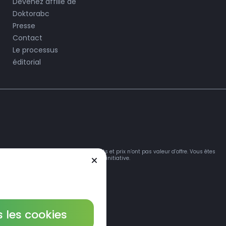
Devenez affilié de
Doktorabc
Presse
Contact
Le processus
éditorial
mations sur les produits, médicaments et prix n’ont pas valeur d’offre. Vous êtes
itez et utilisez ce site de votre propre initiative.
 les cookies