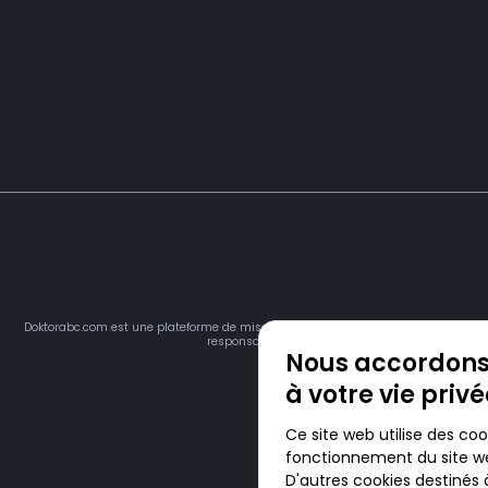
Doktorabc.com est une plateforme de mise en relation et n’est pas une pharmacie 
responsable du respect des lois en vigueur dans vot
Nous accordons
à votre vie priv
Ce site web utilise des coo
fonctionnement du site we
D'autres cookies destinés 