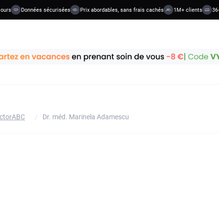
urs
Données sécurisées
Prix abordables, sans frais cachés
1M+ clients
36+ 
octorABC
/
Dr. méd. Marinela Adamescu