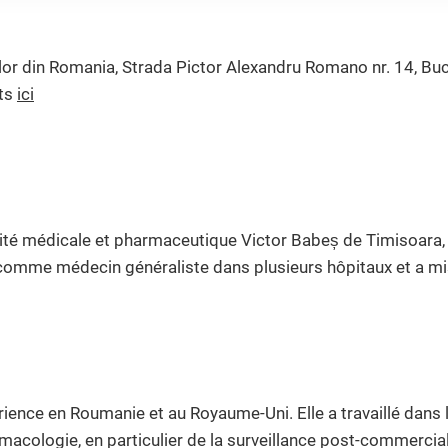
0
lor din Romania, Strada Pictor Alexandru Romano nr. 14, B
nts
ici
sité médicale et pharmaceutique Victor Babeș de Timisoara,
es comme médecin généraliste dans plusieurs hôpitaux et a m
ience en Roumanie et au Royaume-Uni. Elle a travaillé dans 
acologie, en particulier de la surveillance post-commerci